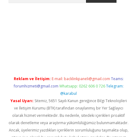
t
deneme bonusu veren bahis siteleri
vdcasino
https://www.be
Reklam ve İletişim:
E-mail:
backlinkpaneli@gmail.com
Teams:
forumhizmeti@gmail.com
Whatsapp: 0262 606 0 726
Telegram:
@karabul
Yasal Uyarı:
Sitemiz, 5651 Sayılı Kanun gereğince Bilgi Teknolojileri
ve İletişim Kurumu (BTK) tarafından onaylanmış bir Yer Sağlayıcı
olarak hizmet vermektedir. Bu nedenle, sitedeki içerikleri proaktif
olarak denetleme veya araştırma yükümlülüğümüz bulunmamaktadır.
Ancak, üyelerimiz yazdıkları içeriklerin sorumluluğunu taşımakta olup,