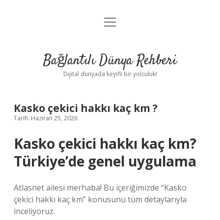
menüyü
Anasayfa
aç
Gizlilik Politikası
Bağlantılı Dünya Rehberi
Yasal Uyarı
Dijital dünyada keyifli bir yolculuk!
Hakkımızda
Kasko çekici hakkı kaç km ?
Tarih: Haziran 25, 2026
Kasko çekici hakkı kaç km?
Türkiye’de genel uygulama
Atlasnet ailesi merhaba! Bu içeriğimizde “Kasko
çekici hakkı kaç km” konusunu tüm detaylarıyla
inceliyoruz.