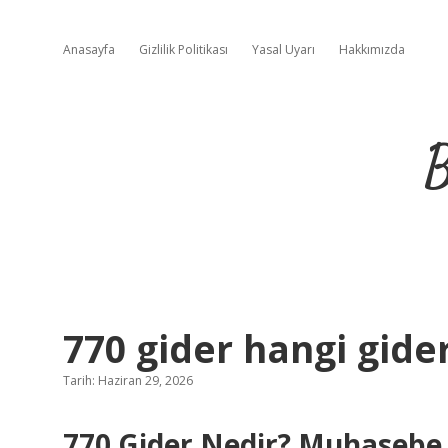
Anasayfa
Gizlilik Politikası
Yasal Uyarı
Hakkımızda
B
770 gider hangi gider
Tarih: Haziran 29, 2026
770 Gider Nedir? Muhaseb