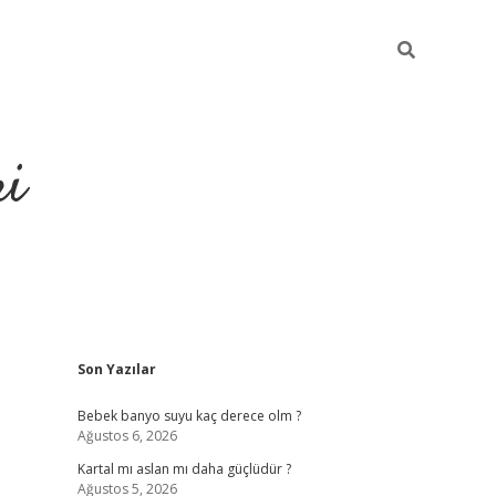
ri
Sidebar
Son Yazılar
ilbet
dene
Bebek banyo suyu kaç derece olm ?
Ağustos 6, 2026
Kartal mı aslan mı daha güçlüdür ?
Ağustos 5, 2026