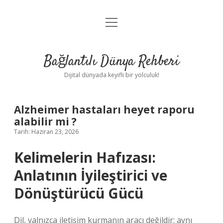
menüyü
Anasayfa
aç
Gizlilik Politikası
Bağlantılı Dünya Rehberi
Yasal Uyarı
Dijital dünyada keyifli bir yolculuk!
Hakkımızda
Alzheimer hastaları heyet raporu
alabilir mi ?
Tarih: Haziran 23, 2026
Kelimelerin Hafızası:
Anlatının İyileştirici ve
Dönüştürücü Gücü
Dil, yalnızca iletişim kurmanın aracı değildir; aynı