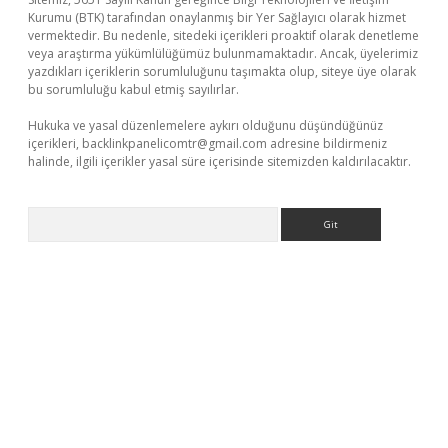
Kurumu (BTK) tarafından onaylanmış bir Yer Sağlayıcı olarak hizmet
vermektedir. Bu nedenle, sitedeki içerikleri proaktif olarak denetleme
veya araştırma yükümlülüğümüz bulunmamaktadır. Ancak, üyelerimiz
yazdıkları içeriklerin sorumluluğunu taşımakta olup, siteye üye olarak
bu sorumluluğu kabul etmiş sayılırlar.
Hukuka ve yasal düzenlemelere aykırı olduğunu düşündüğünüz
içerikleri,
backlinkpanelicomtr@gmail.com
adresine bildirmeniz
halinde, ilgili içerikler yasal süre içerisinde sitemizden kaldırılacaktır.
Arama
eneme bonusu veren bahis siteleri
vdcasino
https://www.bete