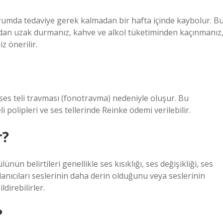
durumda tedaviye gerek kalmadan bir hafta içinde kaybolur. B
rdan uzak durmanız, kahve ve alkol tüketiminden kaçınmanız
z önerilir.
n ses teli travması (fonotravma) nedeniyle oluşur. Bu
li polipleri ve ses tellerinde Reinke ödemi verilebilir.
r?
lünün belirtileri genellikle ses kısıklığı, ses değişikliği, ses
llanıcıları seslerinin daha derin olduğunu veya seslerinin
direbilirler.
?