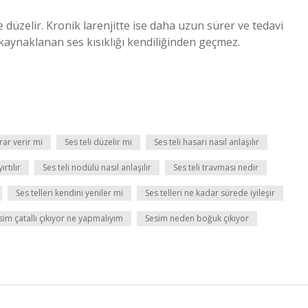
de düzelir. Kronik larenjitte ise daha uzun sürer ve tedavi
 kaynaklanan ses kısıklığı kendiliğinden geçmez.
rar verir mi
Ses teli düzelir mi
Ses teli hasarı nasıl anlaşılır
ırtılır
Ses teli nodülü nasıl anlaşılır
Ses teli travması nedir
Ses telleri kendini yeniler mi
Ses telleri ne kadar sürede iyileşir
sim çatallı çıkıyor ne yapmalıyım
Sesim neden boğuk çıkıyor