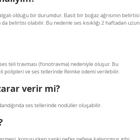
 dalgalı olduğu bir durumdur. Basit bir boğaz ağrısının belirtisi
 da belirtisi olabilir. Bu nedenle ses kısıklığı 2 haftadan uzun
n ses teli travması (fonotravma) nedeniyle oluşur. Bu
li polipleri ve ses tellerinde Reinke ödemi verilebilir.
arar verir mi?
andığında ses tellerinde nodüller oluşabilir.
?
üçsüzleşmesi, konuşurken sanki nefes nefese kalıyormuş gibi