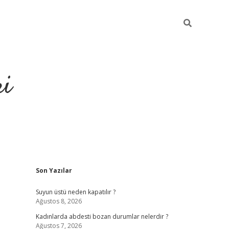
ri
Sidebar
Son Yazılar
ilbet
dene
Suyun üstü neden kapatılır ?
Ağustos 8, 2026
Kadınlarda abdesti bozan durumlar nelerdir ?
Ağustos 7, 2026