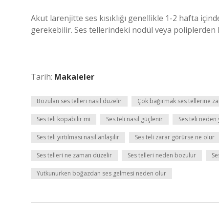
Akut larenjitte ses kısıklığı genellikle 1-2 hafta için
gerekebilir. Ses tellerindeki nodül veya poliplerden
Tarih:
Makaleler
Bozulan ses telleri nasıl düzelir
Çok bağırmak ses tellerine za
Ses teli kopabilir mi
Ses teli nasıl güçlenir
Ses teli neden y
Ses teli yırtılması nasıl anlaşılır
Ses teli zarar görürse ne olur
Ses telleri ne zaman düzelir
Ses telleri neden bozulur
Se
Yutkunurken boğazdan ses gelmesi neden olur