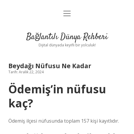
menüyü
Anasayfa
aç
Gizlilik Politikası
Bağlantılı Dünya Rehberi
Yasal Uyarı
Dijital dünyada keyifli bir yolculuk!
Hakkımızda
Beydağı Nüfusu Ne Kadar
Tarih: Aralık 22, 2024
Ödemiş’in nüfusu
kaç?
Ödemiş ilçesi nüfusunda toplam 157 kişi kayıtlıdır.