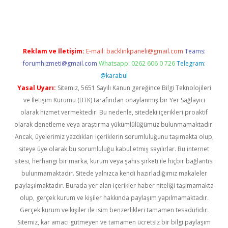
lbet
deneme bonusu veren bahis siteleri
vdcasino
https://www
Reklam ve İletişim:
E-mail:
backlinkpaneli@gmail.com
Teams:
forumhizmeti@gmail.com
Whatsapp: 0262 606 0 726
Telegram:
@karabul
Yasal Uyarı:
Sitemiz, 5651 Sayılı Kanun gereğince Bilgi Teknolojileri
ve İletişim Kurumu (BTK) tarafından onaylanmış bir Yer Sağlayıcı
olarak hizmet vermektedir. Bu nedenle, sitedeki içerikleri proaktif
olarak denetleme veya araştırma yükümlülüğümüz bulunmamaktadır.
Ancak, üyelerimiz yazdıkları içeriklerin sorumluluğunu taşımakta olup,
siteye üye olarak bu sorumluluğu kabul etmiş sayılırlar. Bu internet
sitesi, herhangi bir marka, kurum veya şahıs şirketi ile hiçbir bağlantısı
bulunmamaktadır. Sitede yalnızca kendi hazırladığımız makaleler
paylaşılmaktadır. Burada yer alan içerikler haber niteliği taşımamakta
olup, gerçek kurum ve kişiler hakkında paylaşım yapılmamaktadır.
Gerçek kurum ve kişiler ile isim benzerlikleri tamamen tesadüfidir.
Sitemiz, kar amacı gütmeyen ve tamamen ücretsiz bir bilgi paylaşım