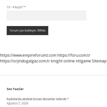
10 - 4 kaçtır?
*
https://www.empireforumz.com
https://foru.com.tr
https://orjindogalgaz.com.tr
knight online
nttgame
Sitemap
Sidebar
Son Yazılar
Kadınlarda abdesti bozan durumlar nelerdir ?
Ağustos 7, 2026