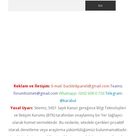
Arama
per.xyz/
Reklam ve İletişim:
E-mail:
backlinkpaneli@gmail.com
Teams:
forumhizmeti@gmail.com
Whatsapp: 0262 606 0 726
Telegram:
@karabul
Yasal Uyarı:
Sitemiz, 5651 Sayılı Kanun gereğince Bilgi Teknolojileri
ve İletişim Kurumu (BTK) tarafından onaylanmış bir Yer Sağlayıcı
olarak hizmet vermektedir. Bu nedenle, sitedeki içerikleri proaktif
olarak denetleme veya araştırma yükümlülüğümüz bulunmamaktadır.