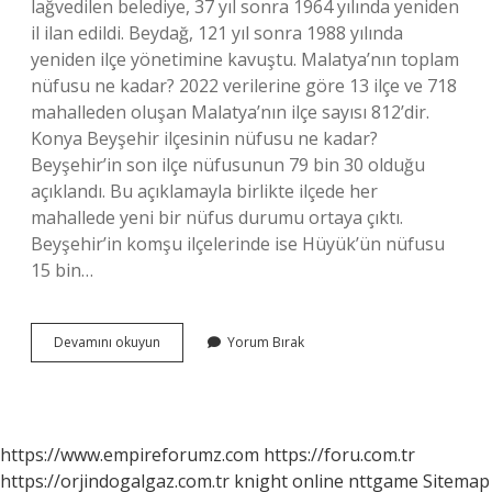
lağvedilen belediye, 37 yıl sonra 1964 yılında yeniden
il ilan edildi. Beydağ, 121 yıl sonra 1988 yılında
yeniden ilçe yönetimine kavuştu. Malatya’nın toplam
nüfusu ne kadar? 2022 verilerine göre 13 ilçe ve 718
mahalleden oluşan Malatya’nın ilçe sayısı 812’dir.
Konya Beyşehir ilçesinin nüfusu ne kadar?
Beyşehir’in son ilçe nüfusunun 79 bin 30 olduğu
açıklandı. Bu açıklamayla birlikte ilçede her
mahallede yeni bir nüfus durumu ortaya çıktı.
Beyşehir’in komşu ilçelerinde ise Hüyük’ün nüfusu
15 bin…
Beydağı
Devamını okuyun
Yorum Bırak
Nüfusu
Ne
Kadar
https://www.empireforumz.com
https://foru.com.tr
https://orjindogalgaz.com.tr
knight online
nttgame
Sitemap