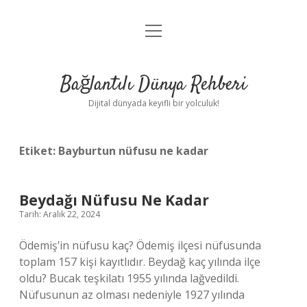
menüyü
Anasayfa
aç
Gizlilik Politikası
Bağlantılı Dünya Rehberi
Yasal Uyarı
Dijital dünyada keyifli bir yolculuk!
Hakkımızda
Etiket:
Bayburtun nüfusu ne kadar
Beydağı Nüfusu Ne Kadar
Tarih: Aralık 22, 2024
Ödemiş’in nüfusu kaç? Ödemiş ilçesi nüfusunda
toplam 157 kişi kayıtlıdır. Beydağ kaç yılında ilçe
oldu? Bucak teşkilatı 1955 yılında lağvedildi.
Nüfusunun az olması nedeniyle 1927 yılında