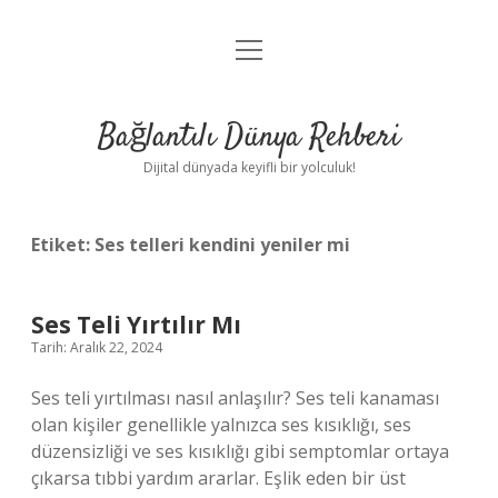
menüyü
Anasayfa
aç
Gizlilik Politikası
Bağlantılı Dünya Rehberi
Yasal Uyarı
Dijital dünyada keyifli bir yolculuk!
Hakkımızda
Etiket:
Ses telleri kendini yeniler mi
Ses Teli Yırtılır Mı
Tarih: Aralık 22, 2024
Ses teli yırtılması nasıl anlaşılır? Ses teli kanaması
olan kişiler genellikle yalnızca ses kısıklığı, ses
düzensizliği ve ses kısıklığı gibi semptomlar ortaya
çıkarsa tıbbi yardım ararlar. Eşlik eden bir üst