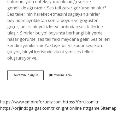
solunum yolu enfeksiyonu olmadığı sürece
genellikle ağrısızdır. Ses teli zarar görürse ne olur?
Ses tellerinin hareket etmesini sağlayan sinirler
beyinden ayrıldıktan sonra boyun ve göğüsten
geçer, belirli bir yol izler ve ardından ses tellerine
ulaşır. Sinirler bu yol boyunca herhangi bir yerde
hasar görürse, ses teli felci meydana gelir. Ses telleri
kendini yeniler mi? Yaklaşık bir yıl kadar sesi kötü
çıkıyor, bir yıl içerisinde vücut yeni ses telleri
oluşturuyor ve…
Ses
Devamını okuyun
Yorum Bırak
Teli
Yırtılır
Mı
https://www.empireforumz.com
https://foru.com.tr
https://orjindogalgaz.com.tr
knight online
nttgame
Sitemap