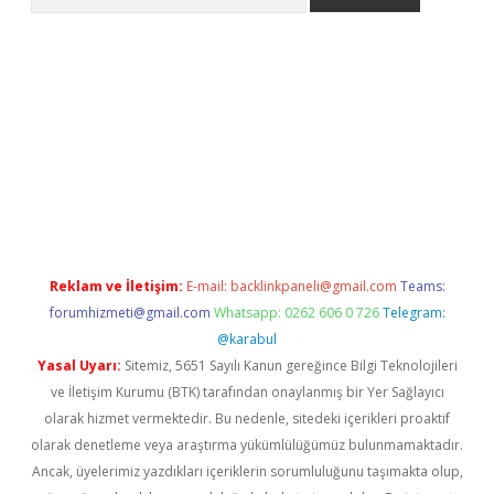
er.xyz/
Reklam ve İletişim:
E-mail:
backlinkpaneli@gmail.com
Teams:
forumhizmeti@gmail.com
Whatsapp: 0262 606 0 726
Telegram:
@karabul
Yasal Uyarı:
Sitemiz, 5651 Sayılı Kanun gereğince Bilgi Teknolojileri
ve İletişim Kurumu (BTK) tarafından onaylanmış bir Yer Sağlayıcı
olarak hizmet vermektedir. Bu nedenle, sitedeki içerikleri proaktif
olarak denetleme veya araştırma yükümlülüğümüz bulunmamaktadır.
Ancak, üyelerimiz yazdıkları içeriklerin sorumluluğunu taşımakta olup,