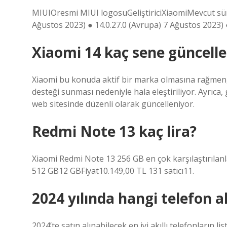
MIUIOresmi MIUI logosuGeliştiriciXiaomiMevcut sürü
Ağustos 2023) ● 14.0.27.0 (Avrupa) 7 Ağustos 2023) ●
Xiaomi 14 kaç sene güncell
Xiaomi bu konuda aktif bir marka olmasına rağmen, şirke
desteği sunması nedeniyle hala eleştiriliyor. Ayrıca
web sitesinde düzenli olarak güncelleniyor.
Redmi Note 13 kaç lira?
Xiaomi Redmi Note 13 256 GB en çok karşılaştırıla
512 GB12 GBFiyat10.149,00 TL 131 satıcı11.
2024 yılında hangi telefon al
2024’te satın alınabilecek en iyi akıllı telefonların