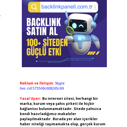
.
Reklam ve İletişim:
Skype:
live:.cid.575569c608265c69
Yasal Uyarı:
Bu internet sitesi, herhangi bir
marka, kurum veya şahıs şirketi ile hiçbir
bağlantısı bulunmamaktadır. Sitede yalnızca
kendi hazırladığımız makaleler
paylaşılmaktadır. Burada yer alan içerikler
haber niteliği taşımamakta olup, gerçek kurum