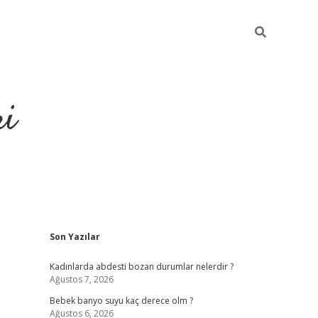
ri
Sidebar
Son Yazılar
ilbet
dene
Kadınlarda abdesti bozan durumlar nelerdir ?
Ağustos 7, 2026
Bebek banyo suyu kaç derece olm ?
Ağustos 6, 2026