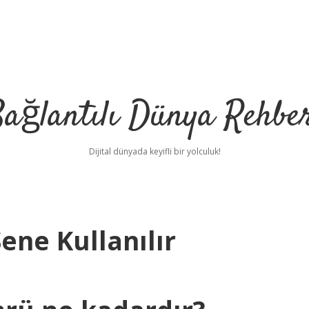
ağlantılı Dünya Rehbe
Dijital dünyada keyifli bir yolculuk!
ene Kullanılır