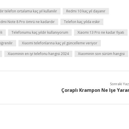
Bir telefon ortalama kaç yıl kullanılır
Redmi 10 kaç yıl dayanır
dmi Note 8 Pro ömrü ne kadardır
Telefon kaç yılda eskir
li
Telefonumu kaç yıldır kullanıyorum
Xiaomi 13 Pro ne kadar fiyatı
öğrenilir
Xiaomi telefonlarına kaç yıl güncelleme veriyor
Xiaominin en iyi telefonu hangisi 2024
Xiaominin son sürüm hangisi
Sonraki Yaz
Çoraplı Krampon Ne Işe Yara