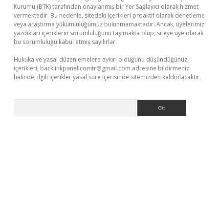
Kurumu (BTK) tarafından onaylanmış bir Yer Sağlayıcı olarak hizmet
vermektedir. Bu nedenle, sitedeki içerikleri proaktif olarak denetleme
veya araştırma yükümlülüğümüz bulunmamaktadır. Ancak, üyelerimiz
yazdıkları içeriklerin sorumluluğunu taşımakta olup, siteye üye olarak
bu sorumluluğu kabul etmiş sayılırlar.
Hukuka ve yasal düzenlemelere aykırı olduğunu düşündüğünüz
içerikleri,
backlinkpanelicomtr@gmail.com
adresine bildirmeniz
halinde, ilgili içerikler yasal süre içerisinde sitemizden kaldırılacaktır.
Arama
et
deneme bonusu veren bahis siteleri
vdcasino
https://www.