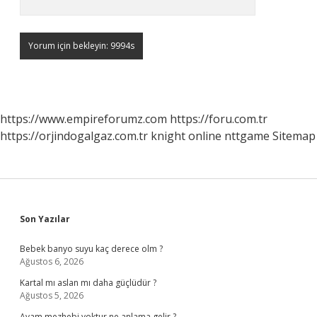
https://www.empireforumz.com
https://foru.com.tr
https://orjindogalgaz.com.tr
knight online
nttgame
Sitemap
Sidebar
Son Yazılar
Bebek banyo suyu kaç derece olm ?
Ağustos 6, 2026
Kartal mı aslan mı daha güçlüdür ?
Ağustos 5, 2026
Avam mezhebi yoktur ne anlama gelir ?