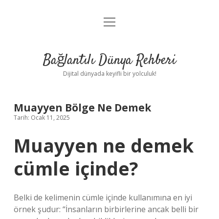
menüyü
Anasayfa
aç
Gizlilik Politikası
Bağlantılı Dünya Rehberi
Yasal Uyarı
Dijital dünyada keyifli bir yolculuk!
Hakkımızda
Muayyen Bölge Ne Demek
Tarih: Ocak 11, 2025
Muayyen ne demek
cümle içinde?
Belki de kelimenin cümle içinde kullanımına en iyi
örnek şudur: “İnsanların birbirlerine ancak belli bir