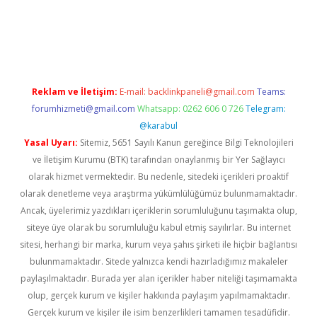
bet
deneme bonusu veren bahis siteleri
vdcasino
https://www.
Reklam ve İletişim:
E-mail:
backlinkpaneli@gmail.com
Teams:
forumhizmeti@gmail.com
Whatsapp: 0262 606 0 726
Telegram:
@karabul
Yasal Uyarı:
Sitemiz, 5651 Sayılı Kanun gereğince Bilgi Teknolojileri
ve İletişim Kurumu (BTK) tarafından onaylanmış bir Yer Sağlayıcı
olarak hizmet vermektedir. Bu nedenle, sitedeki içerikleri proaktif
olarak denetleme veya araştırma yükümlülüğümüz bulunmamaktadır.
Ancak, üyelerimiz yazdıkları içeriklerin sorumluluğunu taşımakta olup,
siteye üye olarak bu sorumluluğu kabul etmiş sayılırlar. Bu internet
sitesi, herhangi bir marka, kurum veya şahıs şirketi ile hiçbir bağlantısı
bulunmamaktadır. Sitede yalnızca kendi hazırladığımız makaleler
paylaşılmaktadır. Burada yer alan içerikler haber niteliği taşımamakta
olup, gerçek kurum ve kişiler hakkında paylaşım yapılmamaktadır.
Gerçek kurum ve kişiler ile isim benzerlikleri tamamen tesadüfidir.