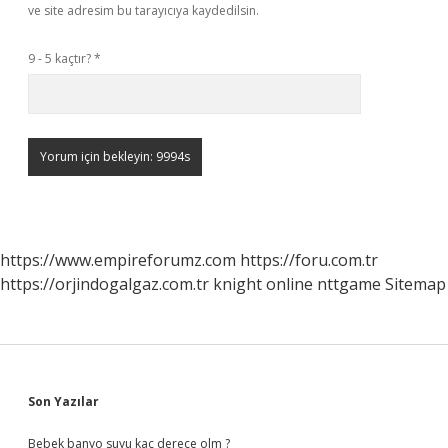
ve site adresim bu tarayıcıya kaydedilsin.
9 - 5 kaçtır?
*
https://www.empireforumz.com
https://foru.com.tr
https://orjindogalgaz.com.tr
knight online
nttgame
Sitemap
Sidebar
Son Yazılar
Bebek banyo suyu kaç derece olm ?