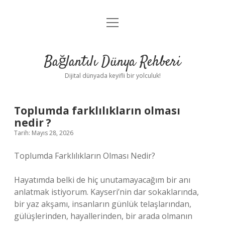
menüyü
Anasayfa
aç
Gizlilik Politikası
Bağlantılı Dünya Rehberi
Yasal Uyarı
Dijital dünyada keyifli bir yolculuk!
Hakkımızda
Toplumda farklılıkların olması
nedir ?
Tarih: Mayıs 28, 2026
Toplumda Farklılıkların Olması Nedir?
Hayatımda belki de hiç unutamayacağım bir anı
anlatmak istiyorum. Kayseri’nin dar sokaklarında,
bir yaz akşamı, insanların günlük telaşlarından,
gülüşlerinden, hayallerinden, bir arada olmanın