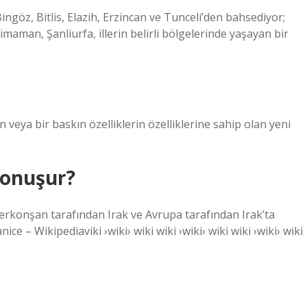
 Bingöz, Bitlis, Elazih, Erzincan ve Tunceli’den bahsediyor;
man, Şanliurfa, illerin belirli bölgelerinde yaşayan bir
in veya bir baskın özelliklerin özelliklerine sahip olan yeni
konuşur?
rlerkonşan tarafından Irak ve Avrupa tarafından Irak’ta
ce – Wikipediaviki ›wiki› wiki wiki ›wiki› wiki wiki ›wiki› wiki