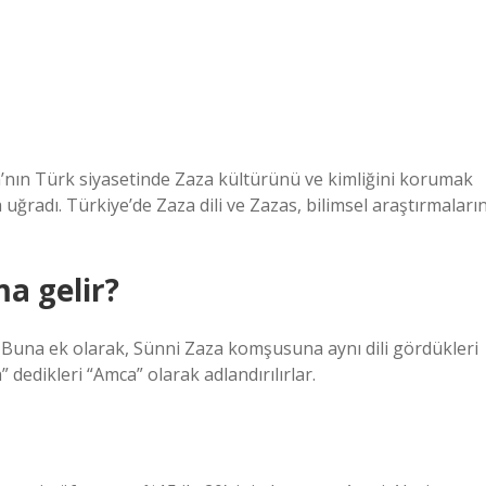
Zaza’nın Türk siyasetinde Zaza kültürünü ve kimliğini korumak
ğradı. Türkiye’de Zaza dili ve Zazas, bilimsel araştırmaları
a gelir?
lır. Buna ek olarak, Sünni Zaza komşusuna aynı dili gördükleri
 dedikleri “Amca” olarak adlandırılırlar.