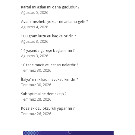
Kartal mı aslan mı daha güçlüdür ?
Ağustos 5, 2026
Avam mezhebi yoktur ne anlama gelir ?
Ağustos 4, 2026
100 gram kuzu eti kaç kaloridir ?
Ağustos 3, 2026
14 yaşında güreşe başlanır mı ?
Ağustos 3, 2026
10 tane mucit ve icatları nelerdir ?
Temmuz 30, 2026
r
İtalya’nın ilk kadın avukatı kimdir ?
Temmuz 30, 2026
Suboptimal ne demek tıp ?
Temmuz 28, 2026
Kozalak özü öksürük yapar mı ?
Temmuz 26, 2026