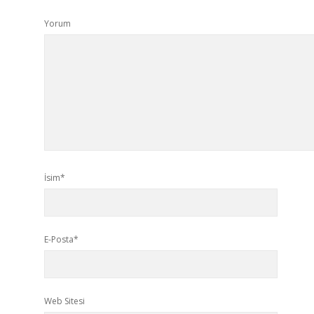
Yorum
İsim*
E-Posta*
Web Sitesi