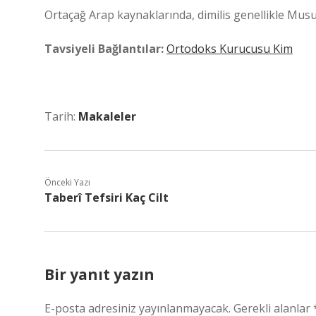
Ortaçağ Arap kaynaklarında, dimilis genellikle Musu
Tavsiyeli Bağlantılar:
Ortodoks Kurucusu Kim
Tarih:
Makaleler
Önceki Yazı
Taberî Tefsiri Kaç Cilt
Bir yanıt yazın
E-posta adresiniz yayınlanmayacak.
Gerekli alanlar