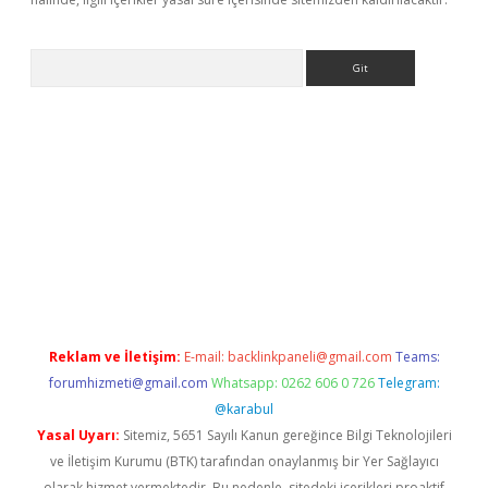
Arama
xyz/
Reklam ve İletişim:
E-mail:
backlinkpaneli@gmail.com
Teams:
forumhizmeti@gmail.com
Whatsapp: 0262 606 0 726
Telegram:
@karabul
Yasal Uyarı:
Sitemiz, 5651 Sayılı Kanun gereğince Bilgi Teknolojileri
ve İletişim Kurumu (BTK) tarafından onaylanmış bir Yer Sağlayıcı
olarak hizmet vermektedir. Bu nedenle, sitedeki içerikleri proaktif