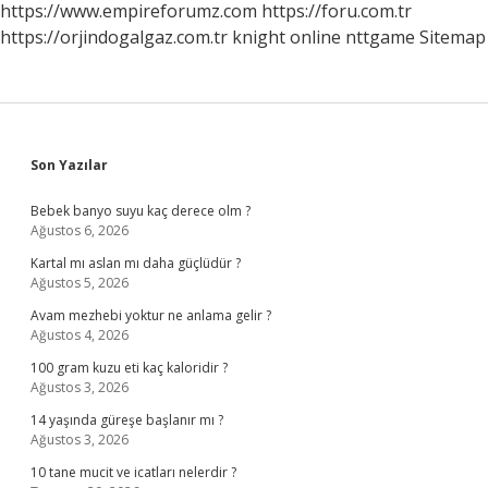
https://www.empireforumz.com
https://foru.com.tr
https://orjindogalgaz.com.tr
knight online
nttgame
Sitemap
Sidebar
Son Yazılar
Bebek banyo suyu kaç derece olm ?
Ağustos 6, 2026
Kartal mı aslan mı daha güçlüdür ?
Ağustos 5, 2026
Avam mezhebi yoktur ne anlama gelir ?
Ağustos 4, 2026
100 gram kuzu eti kaç kaloridir ?
Ağustos 3, 2026
14 yaşında güreşe başlanır mı ?
Ağustos 3, 2026
10 tane mucit ve icatları nelerdir ?