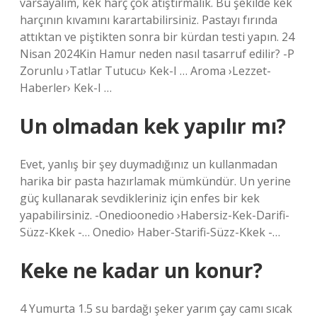
varsayalım, kek harç çok atıştırmalık. Bu şekilde kek
harçının kıvamını karartabilirsiniz. Pastayı fırında
attıktan ve piştikten sonra bir kürdan testi yapın. 24
Nisan 2024Kin Hamur neden nasıl tasarruf edilir? -P
Zorunlu ›Tatlar Tutucu› Kek-I … Aroma ›Lezzet-
Haberler› Kek-I …
Un olmadan kek yapılır mı?
Evet, yanlış bir şey duymadığınız un kullanmadan
harika bir pasta hazırlamak mümkündür. Un yerine
güç kullanarak sevdikleriniz için enfes bir kek
yapabilirsiniz. -Onedioonedio ›Habersiz-Kek-Darifi-
Süzz-Kkek -… Onedio› Haber-Starifi-Süzz-Kkek -…
Keke ne kadar un konur?
4 Yumurta 1.5 su bardağı şeker yarım çay camı sıcak