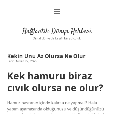
menüyü
Anasayfa
aç
Gizlilik Politikası
Bağlantılı Dünya Rehberi
Yasal Uyarı
Dijital dünyada keyifli bir yolculuk!
Hakkımızda
Kekin Unu Az Olursa Ne Olur
Tarih: Nisan 27, 2025
Kek hamuru biraz
cıvık olursa ne olur?
Hamur pastanın içinde kalırsa ne yapmalı? Hala
yapım aşamasında olduğunuzu ve düşündüğünüzü