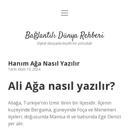
menüyü
Anasayfa
aç
Gizlilik Politikası
Bağlantılı Dünya Rehberi
Yasal Uyarı
Dijital dünyada keyifli bir yolculuk!
Hakkımızda
Hanım Ağa Nasıl Yazılır
Tarih: Ekim 10, 2024
Ali Ağa nasıl yazılır?
Aliağa, Türkiye’nin İzmir ilinin bir ilçesidir. İlçenin
kuzeyinde Bergama, güneyinde Foça ve Menemen
ilçeleri, doğusunda Manisa ili ve batısında Ege Denizi
yer alır.