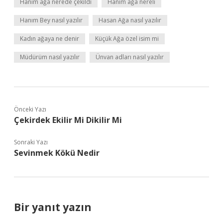
Hanım ağa nerede çekildi
Hanım ağa nereli
Hanım Bey nasıl yazılır
Hasan Ağa nasıl yazılır
Kadın ağaya ne denir
Küçük Ağa özel isim mi
Müdürüm nasıl yazılır
Ünvan adları nasıl yazılır
Önceki Yazı
Çekirdek Ekilir Mi Dikilir Mi
Sonraki Yazı
Sevinmek Kökü Nedir
Bir yanıt yazın