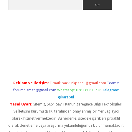
Arama
et
deneme bonusu veren bahis siteleri
vdcasino
https://www.
Reklam ve İletişim:
E-mail:
backlinkpaneli@gmail.com
Teams:
forumhizmeti@gmail.com
Whatsapp: 0262 606 0 726
Telegram:
@karabul
Yasal Uyarı:
Sitemiz, 5651 Sayılı Kanun gereğince Bilgi Teknolojileri
ve İletişim Kurumu (BTK) tarafından onaylanmış bir Yer Sağlayıcı
olarak hizmet vermektedir. Bu nedenle, sitedeki içerikleri proaktif
olarak denetleme veya araştırma yükümlülüğümüz bulunmamaktadır.