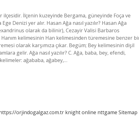
n bir ilçesidir. İlçenin kuzeyinde Bergama, güneyinde Foça ve
 Ege Denizi yer alır. Hasan Ağa nasıl yazılır? Hasan Ağa
ndrinus olarak da bilinir), Cezayir Valisi Barbaros
r? Hanım kelimesinin Han kelimesinden türemesine benzer bi
mesi olarak karşımıza çıkar. Begüm; Bey kelimesinin dişil
ara gelir. Ağa nasıl yazılır? C. Ağa, baba, bey, efendi,
 kelimeler: ağababa, ağabey,…
https://orjindogalgaz.com.tr
knight online
nttgame
Sitemap