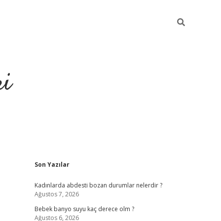
ri
Sidebar
Son Yazılar
usu veren bahis siteleri
vdcasino
https://www.betexper.xyz/
Kadınlarda abdesti bozan durumlar nelerdir ?
Ağustos 7, 2026
Bebek banyo suyu kaç derece olm ?
Ağustos 6, 2026