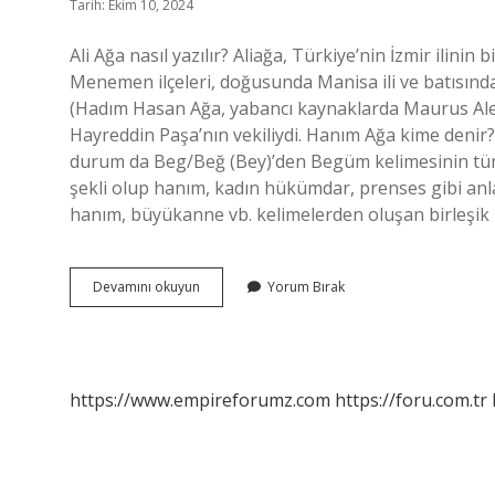
Tarih: Ekim 10, 2024
Ali Ağa nasıl yazılır? Aliağa, Türkiye’nin İzmir ilini
Menemen ilçeleri, doğusunda Manisa ili ve batısında
(Hadım Hasan Ağa, yabancı kaynaklarda Maurus Alexa
Hayreddin Paşa’nın vekiliydi. Hanım Ağa kime deni
durum da Beg/Beğ (Bey)’den Begüm kelimesinin türe
şekli olup hanım, kadın hükümdar, prenses gibi anlaml
hanım, büyükanne vb. kelimelerden oluşan birleşik
Hanım
Devamını okuyun
Yorum Bırak
Ağa
Nasıl
Yazılır
https://www.empireforumz.com
https://foru.com.tr