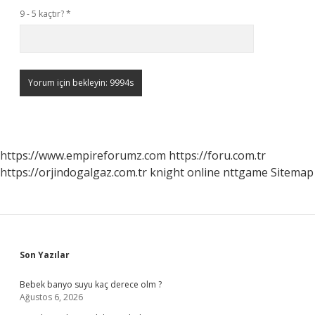
9 - 5 kaçtır?
*
https://www.empireforumz.com
https://foru.com.tr
https://orjindogalgaz.com.tr
knight online
nttgame
Sitemap
Sidebar
Son Yazılar
Bebek banyo suyu kaç derece olm ?
Ağustos 6, 2026