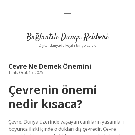
menüyü
Anasayfa
aç
Gizlilik Politikası
Bağlantılı Dünya Rehberi
Yasal Uyarı
Dijital dünyada keyifli bir yolculuk!
Hakkımızda
Çevre Ne Demek Önemini
Tarih: Ocak 15, 2025
Çevrenin önemi
nedir kısaca?
Çevre; Dünya üzerinde yaşayan canlıların yaşamları
boyunca ilişki içinde oldukları dış çevredir. Çevre