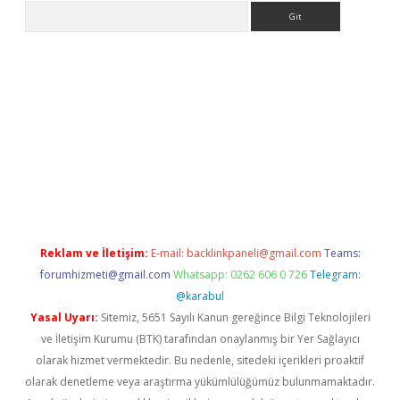
Arama
per.xyz/
Reklam ve İletişim:
E-mail:
backlinkpaneli@gmail.com
Teams:
forumhizmeti@gmail.com
Whatsapp: 0262 606 0 726
Telegram:
@karabul
Yasal Uyarı:
Sitemiz, 5651 Sayılı Kanun gereğince Bilgi Teknolojileri
ve İletişim Kurumu (BTK) tarafından onaylanmış bir Yer Sağlayıcı
olarak hizmet vermektedir. Bu nedenle, sitedeki içerikleri proaktif
olarak denetleme veya araştırma yükümlülüğümüz bulunmamaktadır.