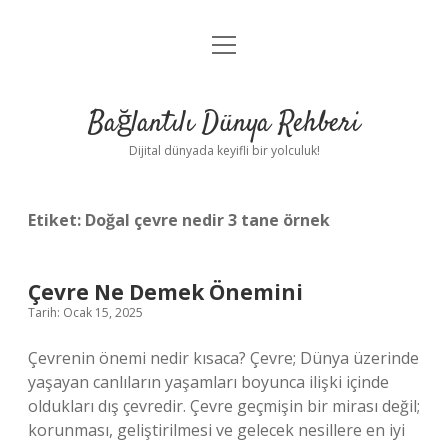
menüyü
Anasayfa
aç
Gizlilik Politikası
Bağlantılı Dünya Rehberi
Yasal Uyarı
Dijital dünyada keyifli bir yolculuk!
Hakkımızda
Etiket:
Doğal çevre nedir 3 tane örnek
Çevre Ne Demek Önemini
Tarih: Ocak 15, 2025
Çevrenin önemi nedir kısaca? Çevre; Dünya üzerinde
yaşayan canlıların yaşamları boyunca ilişki içinde
oldukları dış çevredir. Çevre geçmişin bir mirası değil;
korunması, geliştirilmesi ve gelecek nesillere en iyi