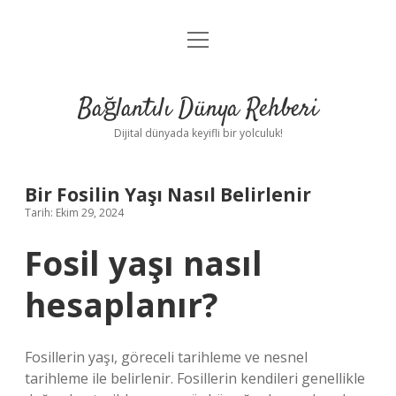
menüyü
Anasayfa
aç
Gizlilik Politikası
Bağlantılı Dünya Rehberi
Yasal Uyarı
Dijital dünyada keyifli bir yolculuk!
Hakkımızda
Bir Fosilin Yaşı Nasıl Belirlenir
Tarih: Ekim 29, 2024
Fosil yaşı nasıl
hesaplanır?
Fosillerin yaşı, göreceli tarihleme ve nesnel
tarihleme ile belirlenir. Fosillerin kendileri genellikle