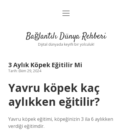
menüyü
Anasayfa
aç
Gizlilik Politikası
Bağlantılı Dünya Rehberi
Yasal Uyarı
Dijital dünyada keyifli bir yolculuk!
Hakkımızda
3 Aylık Köpek Eğitilir Mi
Tarih: Ekim 29, 2024
Yavru köpek kaç
aylıkken eğitilir?
Yavru köpek eğitimi, köpeğinizin 3 ila 6 aylıkken
verdiği eğitimdir.