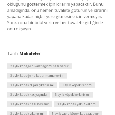
olduğunu göstermek için idrarını yapacaktır. Bunu
anladığında, onu hemen tuvalete götürün ve idrarını
yapana kadar hiçbir yere gitmesine izin vermeyin.
Sonra ona bir ödül verin ve her tuvalete gittiğinde
onu okşayın.
Tarih:
Makaleler
2 aylık köpeğe tuvalet eğitimi nasıl verilir
3 aylık köpeğe ne kadar mama verilir
3 aylık köpek dışarı çıkarılır mı
3 aylık köpek ısırır mı
3 aylık köpek kaç yaşında
3 aylık köpek kerkinir mi
3 aylık köpek nasıl beslenir
3 aylık köpek yalnız kalır mı
3 aylık köpek yıkanır mı
3 aylık yavru köpek kaç saat uyur