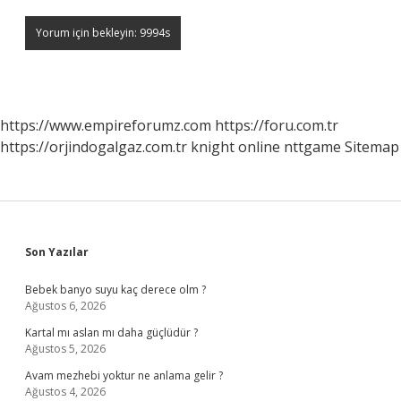
https://www.empireforumz.com
https://foru.com.tr
https://orjindogalgaz.com.tr
knight online
nttgame
Sitemap
Sidebar
Son Yazılar
Bebek banyo suyu kaç derece olm ?
Ağustos 6, 2026
Kartal mı aslan mı daha güçlüdür ?
Ağustos 5, 2026
Avam mezhebi yoktur ne anlama gelir ?
Ağustos 4, 2026