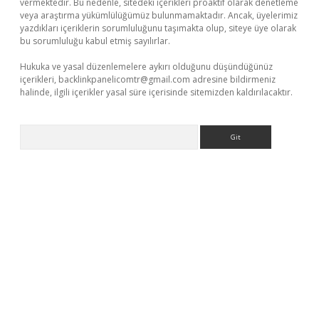
vermektedir. Bu nedenle, sitedeki içerikleri proaktif olarak denetleme
veya araştırma yükümlülüğümüz bulunmamaktadır. Ancak, üyelerimiz
yazdıkları içeriklerin sorumluluğunu taşımakta olup, siteye üye olarak
bu sorumluluğu kabul etmiş sayılırlar.
Hukuka ve yasal düzenlemelere aykırı olduğunu düşündüğünüz
içerikleri,
backlinkpanelicomtr@gmail.com
adresine bildirmeniz
halinde, ilgili içerikler yasal süre içerisinde sitemizden kaldırılacaktır.
Arama
t
deneme bonusu veren bahis siteleri
vdcasino
https://www.be