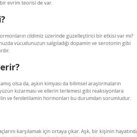
ir evrim teorisi de var.
i?
onların cildimiz üzerinde güzelleştirici bir etkisi var mı?
unuzda vücudunuzun salgıladığı dopamin ve serotonin gibi
rdır.
erir?
mış olsa da, aşkın kimyası da bilimsel araştırmaların
, yüzün kızarması ve ellerin terlemesi gibi reaksiyonlara
lin ve feniletilamin hormonları bu durumdan sorumludur.
açlarını karşılamak için ortaya çıkar. Aşk, bir kişinin hayatınd