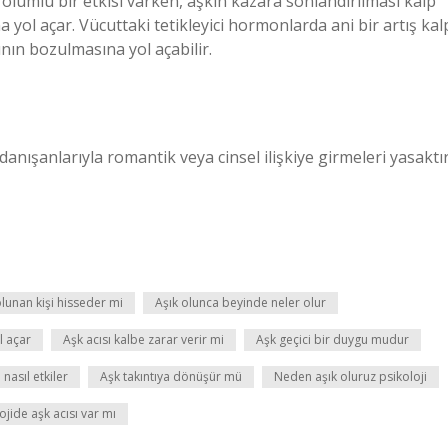
e olumlu bir etkisi varken, aşkın kazara sonlandırılması kalp
 yol açar. Vücuttaki tetikleyici hormonlarda ani bir artış kal
ının bozulmasına yol açabilir.
anışanlarıyla romantik veya cinsel ilişkiye girmeleri yasaktır
olunan kişi hisseder mi
Aşık olunca beyinde neler olur
l açar
Aşk acısı kalbe zarar verir mi
Aşk geçici bir duygu mudur
 nasıl etkiler
Aşk takıntıya dönüşür mü
Neden aşık oluruz psikoloji
ojide aşk acısı var mı