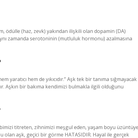
em, ödülle (haz, zevk) yakından ilişkili olan dopamin (DA)
em aynı zamanda serotoninin (mutluluk hormonu) azalmasına
?
m yaratıcı hem de yıkıcıdır.” Aşk tek bir tanıma sığmayacak
rdır. Aşkın bir bakıma kendimizi bulmakla ilgili olduğunu
?
imizi titreten, zihnimizi meşgul eden, yaşam boyu üzüntüy
gu olan aşk, geçici bir görme HATASIDIR. Hayal ile gerçek