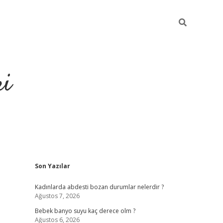
ri
Sidebar
Son Yazılar
ilbet
den
Kadınlarda abdesti bozan durumlar nelerdir ?
Ağustos 7, 2026
Bebek banyo suyu kaç derece olm ?
Ağustos 6, 2026