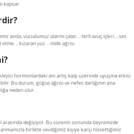
i kapsar.
rdir?
imiz anda, vücudumuz alarmı çalar. …terli avuç içleri. …ses
it etme. …kızaran yüz. …mide ağrısı
i?
etikleyici hormonlardaki ani artış kalp üzerinde uyuşma etkisi
bilir. Bu durum, göğüs ağrısı ve nefes darlığının ana
lığa neden olur.
yıl arasında değişiyor. Bu sürenin sonunda beynimizde
mamızla birlikte sevdiğimiz kişiye karşı hissettiğimiz