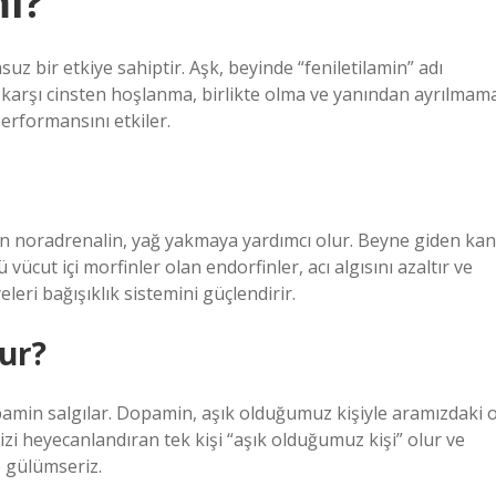
mı?
 bir etkiye sahiptir. Aşk, beyinde “feniletilamin” adı
 karşı cinsten hoşlanma, birlikte olma ve yanından ayrılmam
erformansını etkiler.
inen noradrenalin, yağ yakmaya yardımcı olur. Beyne giden kan
ü vücut içi morfinler olan endorfinler, acı algısını azaltır ve
eri bağışıklık sistemini güçlendirir.
lur?
in salgılar. Dopamin, aşık olduğumuz kişiyle aramızdaki 
izi heyecanlandıran tek kişi “aşık olduğumuz kişi” olur ve
 gülümseriz.