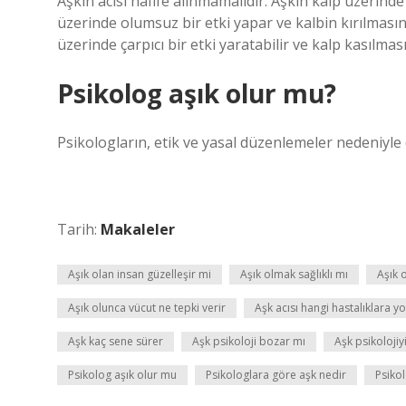
Aşkın acısı hafife alınmamalıdır. Aşkın kalp üzerind
üzerinde olumsuz bir etki yapar ve kalbin kırılmasına
üzerinde çarpıcı bir etki yaratabilir ve kalp kasılmas
Psikolog aşık olur mu?
Psikologların, etik ve yasal düzenlemeler nedeniyle d
Tarih:
Makaleler
Aşık olan insan güzelleşir mi
Aşık olmak sağlıklı mı
Aşık 
Aşık olunca vücut ne tepki verir
Aşk acısı hangi hastalıklara yo
Aşk kaç sene sürer
Aşk psikoloji bozar mı
Aşk psikolojiyi
Psikolog aşık olur mu
Psikologlara göre aşk nedir
Psikol