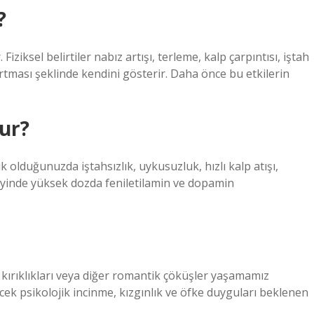
?
ziksel belirtiler nabız artışı, terleme, kalp çarpıntısı, iştah
artması şeklinde kendini gösterir. Daha önce bu etkilerin
lur?
olduğunuzda iştahsızlık, uykusuzluk, hızlı kalp atışı,
beyinde yüksek dozda feniletilamin ve dopamin
 kırıklıkları veya diğer romantik çöküşler yaşamamız
ek psikolojik incinme, kızgınlık ve öfke duyguları beklenen