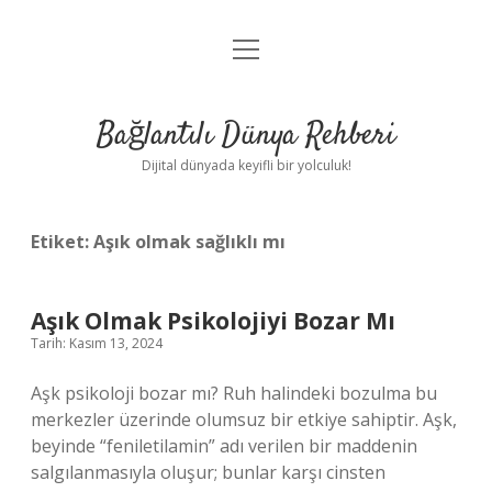
menüyü
Anasayfa
aç
Gizlilik Politikası
Bağlantılı Dünya Rehberi
Yasal Uyarı
Dijital dünyada keyifli bir yolculuk!
Hakkımızda
Etiket:
Aşık olmak sağlıklı mı
Aşık Olmak Psikolojiyi Bozar Mı
Tarih: Kasım 13, 2024
Aşk psikoloji bozar mı? Ruh halindeki bozulma bu
merkezler üzerinde olumsuz bir etkiye sahiptir. Aşk,
beyinde “feniletilamin” adı verilen bir maddenin
salgılanmasıyla oluşur; bunlar karşı cinsten