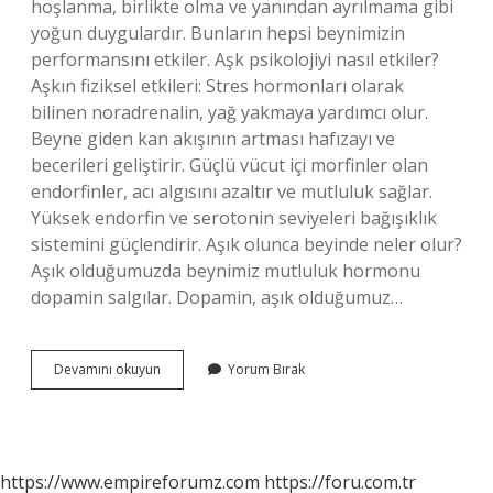
hoşlanma, birlikte olma ve yanından ayrılmama gibi
yoğun duygulardır. Bunların hepsi beynimizin
performansını etkiler. Aşk psikolojiyi nasıl etkiler?
Aşkın fiziksel etkileri: Stres hormonları olarak
bilinen noradrenalin, yağ yakmaya yardımcı olur.
Beyne giden kan akışının artması hafızayı ve
becerileri geliştirir. Güçlü vücut içi morfinler olan
endorfinler, acı algısını azaltır ve mutluluk sağlar.
Yüksek endorfin ve serotonin seviyeleri bağışıklık
sistemini güçlendirir. Aşık olunca beyinde neler olur?
Aşık olduğumuzda beynimiz mutluluk hormonu
dopamin salgılar. Dopamin, aşık olduğumuz…
Aşık
Devamını okuyun
Yorum Bırak
Olmak
Psikolojiyi
Bozar
Mı
https://www.empireforumz.com
https://foru.com.tr