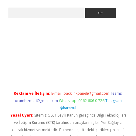
Arama
per.xyz/
Reklam ve İletişim:
E-mail:
backlinkpaneli@gmail.com
Teams:
forumhizmeti@gmail.com
Whatsapp: 0262 606 0 726
Telegram:
@karabul
Yasal Uyarı:
Sitemiz, 5651 Sayılı Kanun gereğince Bilgi Teknolojileri
ve İletişim Kurumu (BTK) tarafından onaylanmış bir Yer Sağlayıcı
olarak hizmet vermektedir. Bu nedenle, sitedeki içerikleri proaktif