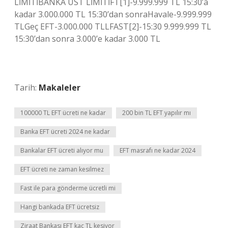
LİMİTİBANKA ÜST LİMİTİFT[1]-9.999.999 TL 15:30’a
kadar 3.000.000 TL 15:30’dan sonraHavale-9.999.999
TLGeç EFT-3.000.000 TLLFAST[2]-15:30 9.999.999 TL
15:30’dan sonra 3.000’e kadar 3.000 TL
Tarih:
Makaleler
100000 TL EFT ücreti ne kadar
200 bin TL EFT yapılır mı
Banka EFT ücreti 2024 ne kadar
Bankalar EFT ücreti alıyor mu
EFT masrafı ne kadar 2024
EFT ücreti ne zaman kesilmez
Fast ile para gönderme ücretli mi
Hangi bankada EFT ücretsiz
Ziraat Bankası EFT kaç TL kesiyor