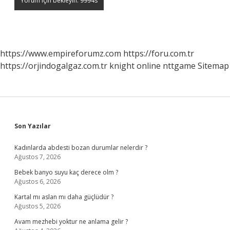
https://www.empireforumz.com
https://foru.com.tr
https://orjindogalgaz.com.tr
knight online
nttgame
Sitemap
Sidebar
Son Yazılar
Kadınlarda abdesti bozan durumlar nelerdir ?
Ağustos 7, 2026
Bebek banyo suyu kaç derece olm ?
Ağustos 6, 2026
Kartal mı aslan mı daha güçlüdür ?
Ağustos 5, 2026
Avam mezhebi yoktur ne anlama gelir ?