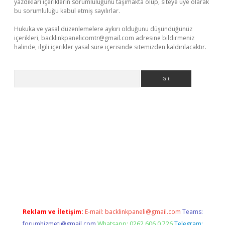
yazdıkları içeriklerin sorumluluğunu taşımakta olup, siteye üye olarak
bu sorumluluğu kabul etmiş sayılırlar.
Hukuka ve yasal düzenlemelere aykırı olduğunu düşündüğünüz
içerikleri,
backlinkpanelicomtr@gmail.com
adresine bildirmeniz
halinde, ilgili içerikler yasal süre içerisinde sitemizden kaldırılacaktır.
Arama
et
deneme bonusu veren bahis siteleri
vdcasino
https://www.
Reklam ve İletişim:
E-mail:
backlinkpaneli@gmail.com
Teams:
forumhizmeti@gmail.com
Whatsapp: 0262 606 0 726
Telegram: