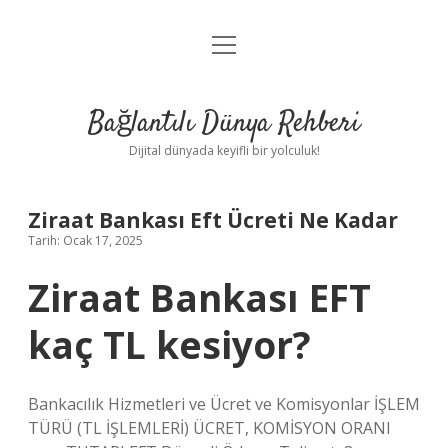
menüyü
Anasayfa
aç
Gizlilik Politikası
Bağlantılı Dünya Rehberi
Yasal Uyarı
Dijital dünyada keyifli bir yolculuk!
Hakkımızda
Ziraat Bankası Eft Ücreti Ne Kadar
Tarih: Ocak 17, 2025
Ziraat Bankası EFT
kaç TL kesiyor?
Bankacılık Hizmetleri ve Ücret ve Komisyonlar İŞLEM
TÜRÜ (TL İŞLEMLERİ) ÜCRET, KOMİSYON ORANI