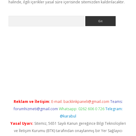
halinde, ilgili içerikler yasal süre içerisinde sitemizden kaldırılacaktır.
Arama
t
deneme bonusu veren bahis siteleri
vdcasino
https://www.be
Reklam ve İletişim:
E-mail:
backlinkpaneli@gmail.com
Teams:
forumhizmeti@gmail.com
Whatsapp: 0262 606 0 726
Telegram:
@karabul
Yasal Uyarı:
Sitemiz, 5651 Sayılı Kanun gereğince Bilgi Teknolojileri
ve İletişim Kurumu (BTK) tarafından onaylanmış bir Yer Sağlayıcı