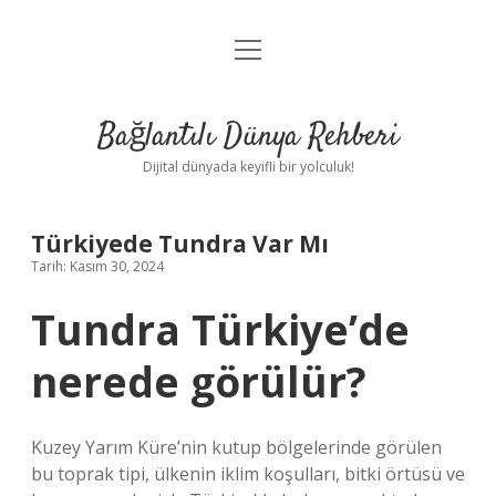
menüyü
Anasayfa
aç
Gizlilik Politikası
Bağlantılı Dünya Rehberi
Yasal Uyarı
Dijital dünyada keyifli bir yolculuk!
Hakkımızda
Türkiyede Tundra Var Mı
Tarih: Kasım 30, 2024
Tundra Türkiye’de
nerede görülür?
Kuzey Yarım Küre’nin kutup bölgelerinde görülen
bu toprak tipi, ülkenin iklim koşulları, bitki örtüsü ve