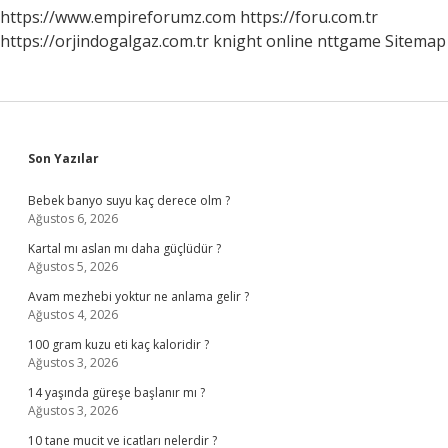
https://www.empireforumz.com
https://foru.com.tr
https://orjindogalgaz.com.tr
knight online
nttgame
Sitemap
Sidebar
Son Yazılar
Bebek banyo suyu kaç derece olm ?
Ağustos 6, 2026
Kartal mı aslan mı daha güçlüdür ?
Ağustos 5, 2026
Avam mezhebi yoktur ne anlama gelir ?
Ağustos 4, 2026
100 gram kuzu eti kaç kaloridir ?
Ağustos 3, 2026
14 yaşında güreşe başlanır mı ?
Ağustos 3, 2026
10 tane mucit ve icatları nelerdir ?