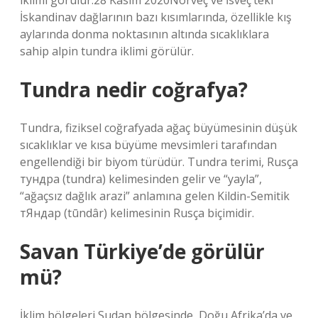
iklimi görülür.28 Kasım 2020Norveç ve İsveç’teki
İskandinav dağlarının bazı kısımlarında, özellikle kış
aylarında donma noktasının altında sıcaklıklara
sahip alpin tundra iklimi görülür.
Tundra nedir coğrafya?
Tundra, fiziksel coğrafyada ağaç büyümesinin düşük
sıcaklıklar ve kısa büyüme mevsimleri tarafından
engellendiği bir biyom türüdür. Tundra terimi, Rusça
тундра (tundra) kelimesinden gelir ve “yayla”,
“ağaçsız dağlık arazi” anlamına gelen Kildin-Semitik
тЯндар (tūndâr) kelimesinin Rusça biçimidir.
Savan Türkiye’de görülür
mü?
İklim bölgeleri Sudan bölgesinde, Doğu Afrika’da ve