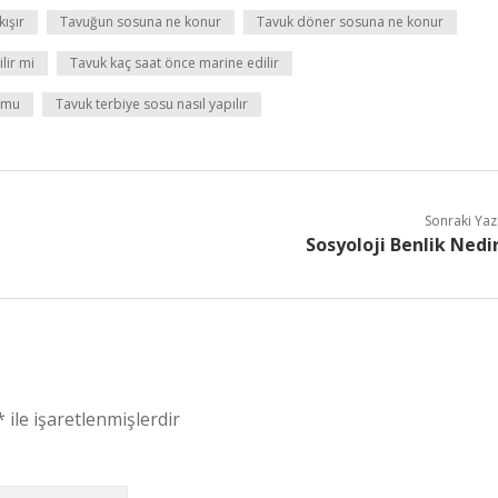
ışır
Tavuğun sosuna ne konur
Tavuk döner sosuna ne konur
lir mi
Tavuk kaç saat önce marine edilir
 mu
Tavuk terbiye sosu nasıl yapılır
Sonraki Yaz
Sosyoloji Benlik Nedi
*
ile işaretlenmişlerdir