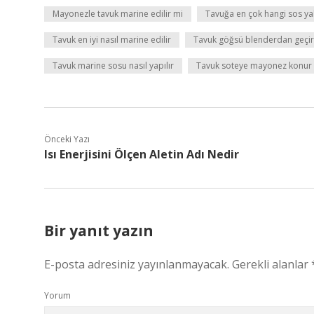
Mayonezle tavuk marine edilir mi
Tavuğa en çok hangi sos yak
Tavuk en iyi nasıl marine edilir
Tavuk göğsü blenderdan geçiri
Tavuk marine sosu nasıl yapılır
Tavuk soteye mayonez konur
Önceki Yazı
Isı Enerjisini Ölçen Aletin Adı Nedir
Bir yanıt yazın
E-posta adresiniz yayınlanmayacak.
Gerekli alanlar
Yorum