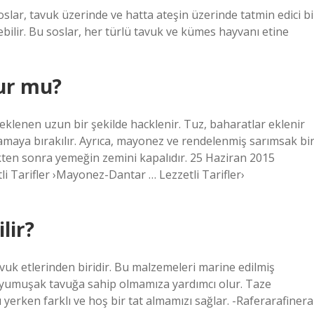
slar, tavuk üzerinde ve hatta ateşin üzerinde tatmin edici bi
ebilir. Bu soslar, her türlü tavuk ve kümes hayvanı etine
ur mu?
klenen uzun bir şekilde hacklenir. Tuz, baharatlar eklenir
ynamaya bırakılır. Ayrıca, mayonez ve rendelenmiş sarımsak bi
ikten sonra yemeğin zemini kapalıdır. 25 Haziran 2015
li Tarifler ›Mayonez-Dantar … Lezzetli Tarifler›
lir?
uk etlerinden biridir. Bu malzemeleri marine edilmiş
z yumuşak tavuğa sahip olmamıza yardımcı olur. Taze
yerken farklı ve hoş bir tat almamızı sağlar. -Raferarafinera