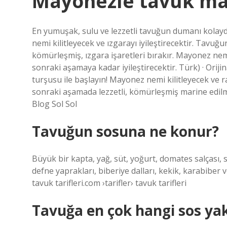
Mayonezle tavuk mar
En yumuşak, sulu ve lezzetli tavuğun dumanı kolay
nemi kilitleyecek ve ızgarayı iyileştirecektir. Tavuğu
kömürleşmiş, ızgara işaretleri bırakır. Mayonez nemi
sonraki aşamaya kadar iyileştirecektir. Türk) · Oriji
turşusu ile başlayın! Mayonez nemi kilitleyecek ve ra
sonraki aşamada lezzetli, kömürleşmiş marine edi
Blog Sol Sol
Tavuğun sosuna ne konur?
Büyük bir kapta, yağ, süt, yoğurt, domates salçası, s
defne yaprakları, biberiye dalları, kekik, karabiber 
tavuk tarifleri.com ›tarifler› tavuk tarifleri
Tavuğa en çok hangi sos yak