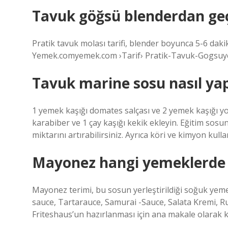
Tavuk göğsü blenderdan geçi
Pratik tavuk molası tarifi, blender boyunca 5-6 dak
Yemek.comyemek.com ›Tarif› Pratik-Tavuk-Gogsuy
Tavuk marine sosu nasıl yap
1 yemek kaşığı domates salçası ve 2 yemek kaşığı yo
karabiber ve 1 çay kaşığı kekik ekleyin. Eğitim sosun
miktarını artırabilirsiniz. Ayrıca köri ve kimyon kullanab
Mayonez hangi yemeklerde k
Mayonez terimi, bu sosun yerleştirildiği soğuk yemekl
sauce, Tartarauce, Samurai -Sauce, Salata Kremi, Rus
Friteshaus’un hazırlanması için ana makale olarak ku