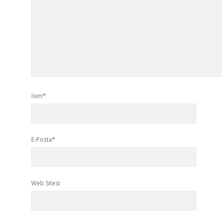
İsim*
E-Posta*
Web Sitesi