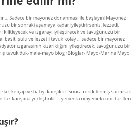
ine edilir mi?
dır … Sadece bir mayonez donanması ile başlayın! Mayonez
nuzu bir sonraki aşamaya kadar iyileştirirseniz, lezzetli,
 kilitleyecek ve ızgarayı iyileştirecek ve tavuğunuzu bir
nal basit, sulu ve lezzetli tavuk kolay … sadece bir mayonez
dyatör ızgarasının kızarıklığını iyileştirecek, tavuğunuzu bir
lmiş tavuk duk-male-mayo blog ›Bloglar› Mayo-Marine Mayo
irke, ketçap ve bal iyi karışıktır. Sonra rendelenmiş sarımsak
ve tuz karışıma yerleştirilir. – yemeek.comyemek.com ›tarifler
ışır?