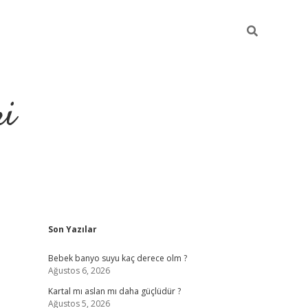
ri
Sidebar
Son Yazılar
en bahis siteleri
vdcasino
https://www.betexper.xyz/
Bebek banyo suyu kaç derece olm ?
Ağustos 6, 2026
Kartal mı aslan mı daha güçlüdür ?
Ağustos 5, 2026