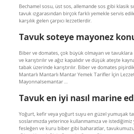
Bechamel sosu, üst sos, allemande sos gibi klasik so
tavuk ızgarasından birçok farklı yemekle servis edil
karşılık gelen çarpıcı lezzetlerdir.
Tavuk soteye mayonez kon
Biber ve domates, çok büyük olmayan ve tavuklara e
ve karıştırılır ve ağız kapalıdır ve düşük ateşte ka
tabak üzerinde karıştırılır. Biber ve domates pişird
Mantarlı Mantarlı Mantar Yemek Tarifler İçin Lezzet
MayonnaIsemantar …
Tavuk en iyi nasıl marine edi
Yoğurt, kefir veya yoğurt suyu en güzel yumuşak tav
soslarımızda yeterince kullanmamıza ve istediğimi
fesleğen ve kuru biber gibi baharatlar, tavukumuzu 