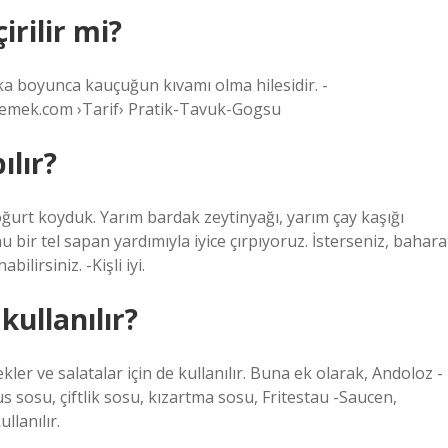
rilir mi?
ika boyunca kauçuğun kıvamı olma hilesidir. -
emek.com ›Tarif› Pratik-Tavuk-Gogsu
ılır?
ğurt koyduk. Yarım bardak zeytinyağı, yarım çay kaşığı
u bir tel sapan yardımıyla iyice çırpıyoruz. İsterseniz, bahara
ilirsiniz. -Kişli iyi.
ullanılır?
er ve salatalar için de kullanılır. Buna ek olarak, Andoloz -
 sosu, çiftlik sosu, kızartma sosu, Fritestau -Saucen,
llanılır.