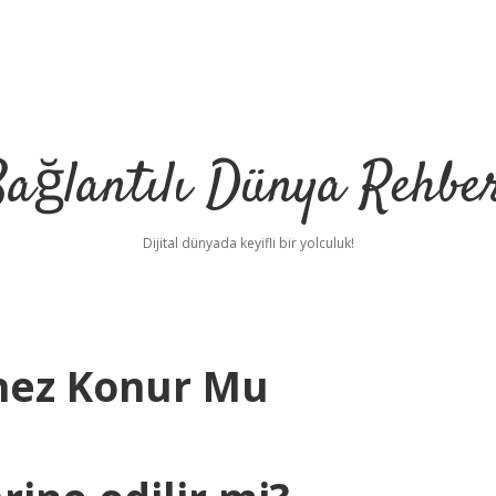
ağlantılı Dünya Rehbe
Dijital dünyada keyifli bir yolculuk!
nez Konur Mu
ilbet
deneme bonusu ver