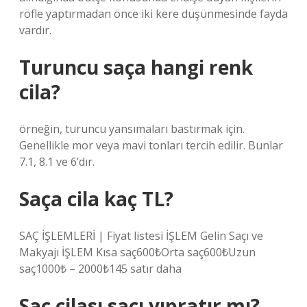
röfle yaptırmadan önce iki kere düşünmesinde fayda
vardır.
Turuncu saça hangi renk
cila?
örneğin, turuncu yansımaları bastırmak için.
Genellikle mor veya mavi tonları tercih edilir. Bunlar
7.1, 8.1 ve 6’dır.
Saça cila kaç TL?
SAÇ İŞLEMLERİ | Fiyat listesi İŞLEM Gelin Saçı ve
Makyajı İŞLEM Kısa saç600₺Orta saç600₺Uzun
saç1000₺ – 2000₺145 satır daha
Saç cilası saçı yıpratır mı?