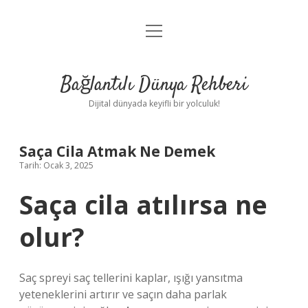
menüyü
Anasayfa
aç
Gizlilik Politikası
Bağlantılı Dünya Rehberi
Yasal Uyarı
Dijital dünyada keyifli bir yolculuk!
Hakkımızda
Saça Cila Atmak Ne Demek
Tarih: Ocak 3, 2025
Saça cila atılırsa ne
olur?
Saç spreyi saç tellerini kaplar, ışığı yansıtma
yeteneklerini artırır ve saçın daha parlak