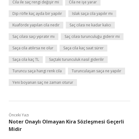
Cila ile saç rengi değişir mi
Cila ne işe yarar
Dip röfle kaç ayda bir yapılır
Islak saça cila yapılır mı
Kuaförde yapılan cila nedir
Saç cilası ne kadar kalıcı
Saç cilası saçı yıpratır mı
Saç cilası turunculuğu giderir mi
Saça cila atılırsa ne olur
Saça cila kaç saat sürer
Saça cila kaç TL
Saçtaki turunculuk nasıl giderilir
Turuncu saça hangi renk cila
Turunculaşan saça ne yapılır
Yeni boyanan saç ne zaman oturur
Önceki Yazı
Noter Onaylı Olmayan Kira Sözleşmesi Geçerli
Midir