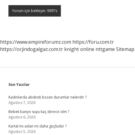
https://www.empireforumz.com
https://foru.com.tr
https://orjindogalgaz.com.tr
knight online
nttgame
Sitemap
Sidebar
Son Yazılar
Kadınlarda abdesti bozan durumlar nelerdir ?
Ağustos 7, 2026
Bebek banyo suyu kaç derece olm ?
Ağustos 6, 2026
Kartal mı aslan mı daha güçlüdür ?
Ağustos 5, 2026