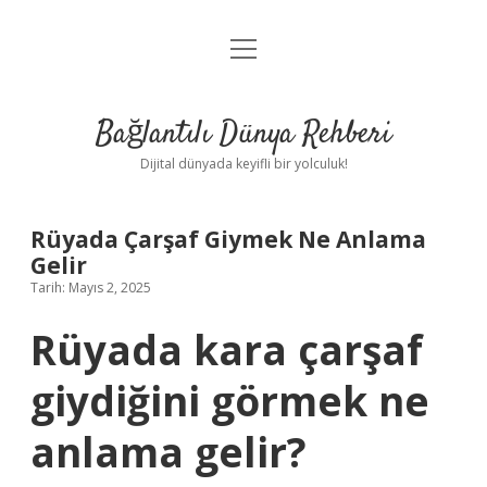
menüyü
Anasayfa
aç
Gizlilik Politikası
Bağlantılı Dünya Rehberi
Yasal Uyarı
Dijital dünyada keyifli bir yolculuk!
Hakkımızda
Rüyada Çarşaf Giymek Ne Anlama
Gelir
Tarih: Mayıs 2, 2025
Rüyada kara çarşaf
giydiğini görmek ne
anlama gelir?