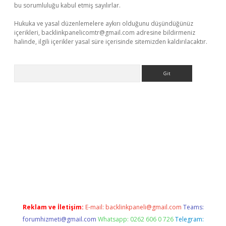
bu sorumluluğu kabul etmiş sayılırlar.
Hukuka ve yasal düzenlemelere aykırı olduğunu düşündüğünüz
içerikleri,
backlinkpanelicomtr@gmail.com
adresine bildirmeniz
halinde, ilgili içerikler yasal süre içerisinde sitemizden kaldırılacaktır.
Arama
xyz/
Reklam ve İletişim:
E-mail:
backlinkpaneli@gmail.com
Teams:
forumhizmeti@gmail.com
Whatsapp: 0262 606 0 726
Telegram: