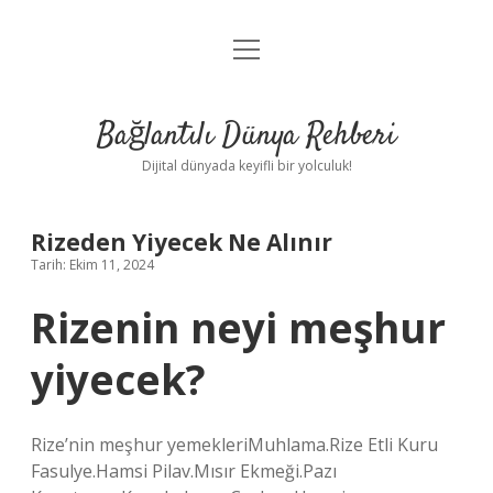
menüyü
Anasayfa
aç
Gizlilik Politikası
Bağlantılı Dünya Rehberi
Yasal Uyarı
Dijital dünyada keyifli bir yolculuk!
Hakkımızda
Rizeden Yiyecek Ne Alınır
Tarih: Ekim 11, 2024
Rizenin neyi meşhur
yiyecek?
Rize’nin meşhur yemekleriMuhlama.Rize Etli Kuru
Fasulye.Hamsi Pilav.Mısır Ekmeği.Pazı