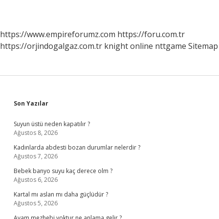
https://www.empireforumz.com
https://foru.com.tr
https://orjindogalgaz.com.tr
knight online
nttgame
Sitemap
Sidebar
Son Yazılar
Suyun üstü neden kapatılır ?
Ağustos 8, 2026
Kadınlarda abdesti bozan durumlar nelerdir ?
Ağustos 7, 2026
Bebek banyo suyu kaç derece olm ?
Ağustos 6, 2026
Kartal mı aslan mı daha güçlüdür ?
Ağustos 5, 2026
Avam mezhebi yoktur ne anlama gelir ?