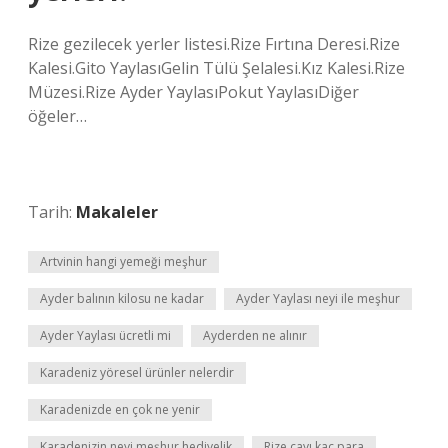
Rize gezilecek yerler listesi.Rize Fırtına Deresi.Rize
Kalesi.Gito YaylasıGelin Tülü Şelalesi.Kız Kalesi.Rize
Müzesi.Rize Ayder YaylasıPokut YaylasıDiğer
öğeler…
Tarih:
Makaleler
Artvinin hangi yemeği meşhur
Ayder balının kilosu ne kadar
Ayder Yaylası neyi ile meşhur
Ayder Yaylası ücretli mi
Ayderden ne alınır
Karadeniz yöresel ürünler nelerdir
Karadenizde en çok ne yenir
Karadenizin neyi meşhur hediyelik
Rize çayı kaç para