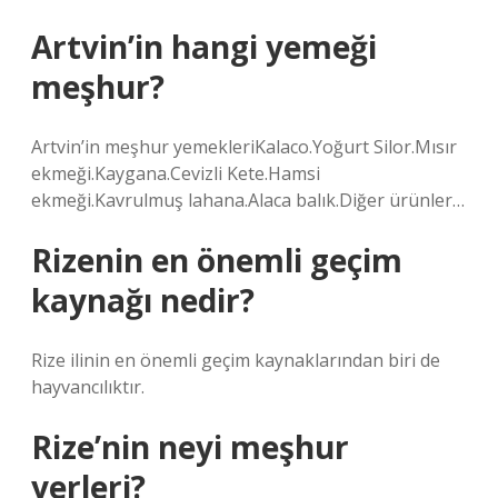
Artvin’in hangi yemeği
meşhur?
Artvin’in meşhur yemekleriKalaco.Yoğurt Silor.Mısır
ekmeği.Kaygana.Cevizli Kete.Hamsi
ekmeği.Kavrulmuş lahana.Alaca balık.Diğer ürünler…
Rizenin en önemli geçim
kaynağı nedir?
Rize ilinin en önemli geçim kaynaklarından biri de
hayvancılıktır.
Rize’nin neyi meşhur
yerleri?