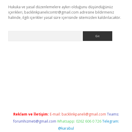
Hukuka ve yasal düzenlemelere aykırı olduğunu düşündüğünüz
içerikleri,
backlinkpanelicomtr@gmail.com
adresine bildirmeniz
halinde, ilgili içerikler yasal süre içerisinde sitemizden kaldırılacaktır.
Arama
et
deneme bonusu veren bahis siteleri
vdcasino
https://www.b
Reklam ve İletişim:
E-mail:
backlinkpaneli@gmail.com
Teams:
forumhizmeti@gmail.com
Whatsapp: 0262 606 0 726
Telegram:
@karabul