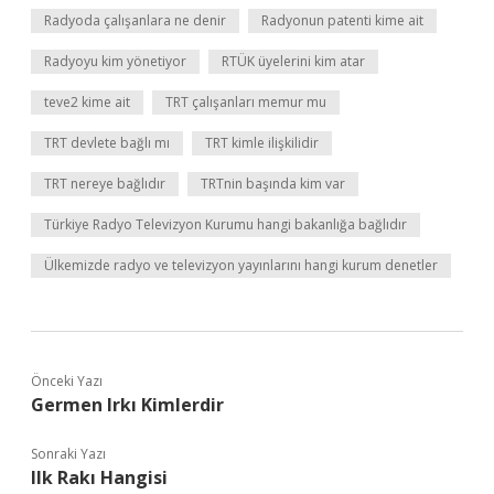
Radyoda çalışanlara ne denir
Radyonun patenti kime ait
Radyoyu kim yönetiyor
RTÜK üyelerini kim atar
teve2 kime ait
TRT çalışanları memur mu
TRT devlete bağlı mı
TRT kimle ilişkilidir
TRT nereye bağlıdır
TRTnin başında kim var
Türkiye Radyo Televizyon Kurumu hangi bakanlığa bağlıdır
Ülkemizde radyo ve televizyon yayınlarını hangi kurum denetler
Önceki Yazı
Germen Irkı Kimlerdir
Sonraki Yazı
Ilk Rakı Hangisi