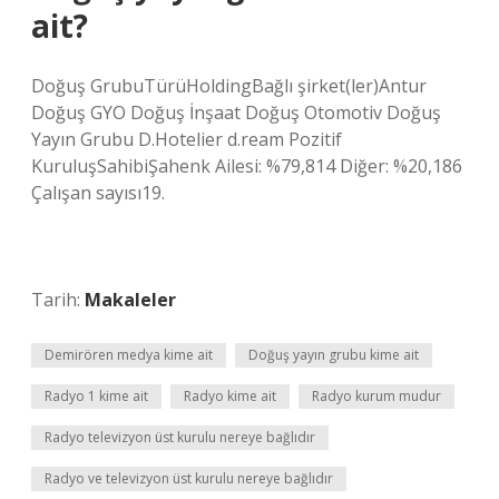
ait?
Doğuş GrubuTürüHoldingBağlı şirket(ler)Antur
Doğuş GYO Doğuş İnşaat Doğuş Otomotiv Doğuş
Yayın Grubu D.Hotelier d.ream Pozitif
KuruluşSahibiŞahenk Ailesi: %79,814 Diğer: %20,186
Çalışan sayısı19.
Tarih:
Makaleler
Demirören medya kime ait
Doğuş yayın grubu kime ait
Radyo 1 kime ait
Radyo kime ait
Radyo kurum mudur
Radyo televizyon üst kurulu nereye bağlıdır
Radyo ve televizyon üst kurulu nereye bağlıdır