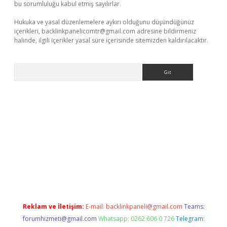
bu sorumluluğu kabul etmiş sayılırlar.
Hukuka ve yasal düzenlemelere aykırı olduğunu düşündüğünüz
içerikleri,
backlinkpanelicomtr@gmail.com
adresine bildirmeniz
halinde, ilgili içerikler yasal süre içerisinde sitemizden kaldırılacaktır.
Arama
t
deneme bonusu veren bahis siteleri
vdcasino
https://www.be
Reklam ve İletişim:
E-mail:
backlinkpaneli@gmail.com
Teams:
forumhizmeti@gmail.com
Whatsapp: 0262 606 0 726
Telegram: