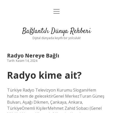
menüyü
Anasayfa
aç
Gizlilik Politikası
Bağlantılı Dünya Rehberi
Yasal Uyarı
Dijital dünyada keyifli bir yolculuk!
Hakkımızda
Radyo Nereye Bağlı
Tarih: Kasım 14, 2024
Radyo kime ait?
Türkiye Radyo Televizyon Kurumu SloganıHem
hafıza hem de gelecektirGenel MerkezTuran Güneş
Bulvarı, Aşağı Dikmen, Çankaya, Ankara,
TürkiyeÖnemli KişilerMehmet Zahid Sobacı (Genel