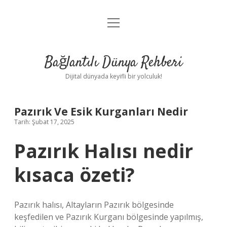
menüyü
Anasayfa
aç
Gizlilik Politikası
Bağlantılı Dünya Rehberi
Yasal Uyarı
Dijital dünyada keyifli bir yolculuk!
Hakkımızda
Pazırık Ve Esik Kurganları Nedir
Tarih: Şubat 17, 2025
Pazırık Halısı nedir
kısaca özeti?
Pazırık halısı, Altayların Pazırık bölgesinde
keşfedilen ve Pazırık Kurganı bölgesinde yapılmış,