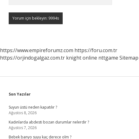
https://www.empireforumz.com
https://foru.com.tr
https://orjindogalgaz.com.tr
knight online
nttgame
Sitemap
Sidebar
Son Yazılar
Suyun üstü neden kapatılır ?
Ağustos 8, 2026
Kadınlarda abdesti bozan durumlar nelerdir ?
Ağustos 7, 2026
Bebek banyo suyu kaç derece olm ?