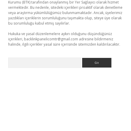
Kurumu (BTK) tarafından onaylanmış bir Yer Sağlayıcı olarak hizmet
vermektedir. Bu nedenle, sitedeki içerikleri proaktif olarak denetleme
veya araştırma yükümlülüğümüz bulunmamaktadır. Ancak, üyelerimiz
yazdıkları içeriklerin sorumluluğunu taşımakta olup, siteye üye olarak
bu sorumluluğu kabul etmiş sayılırlar.
Hukuka ve yasal düzenlemelere aykırı olduğunu düşündüğünüz
içerikleri,
backlinkpanelicomtr@gmail.com
adresine bildirmeniz
halinde, ilgili içerikler yasal süre içerisinde sitemizden kaldırılacaktır.
Arama
t
deneme bonusu veren bahis siteleri
vdcasino
https://www.be