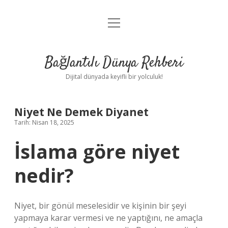
menüyü
Anasayfa
aç
Gizlilik Politikası
Bağlantılı Dünya Rehberi
Yasal Uyarı
Dijital dünyada keyifli bir yolculuk!
Hakkımızda
Niyet Ne Demek Diyanet
Tarih: Nisan 18, 2025
İslama göre niyet
nedir?
Niyet, bir gönül meselesidir ve kişinin bir şeyi
yapmaya karar vermesi ve ne yaptığını, ne amaçla