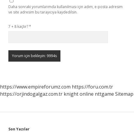
Daha sonraki yorumlarımda kullanılması için adım, e-posta adresim
ve site adresim bu tarayıcıya kaydedilsin.
7 + 8 kaçtır?
*
https://www.empireforumz.com
https://foru.com.tr
https://orjindogalgaz.com.tr
knight online
nttgame
Sitemap
Sidebar
Son Yazılar