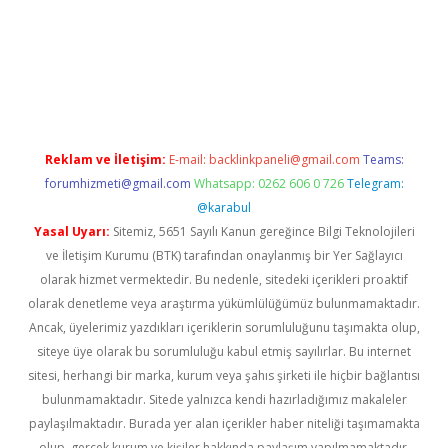
et
deneme bonusu veren bahis siteleri
vdcasino
https://www.b
Reklam ve İletişim:
E-mail:
backlinkpaneli@gmail.com
Teams:
forumhizmeti@gmail.com
Whatsapp: 0262 606 0 726
Telegram:
@karabul
Yasal Uyarı:
Sitemiz, 5651 Sayılı Kanun gereğince Bilgi Teknolojileri
ve İletişim Kurumu (BTK) tarafından onaylanmış bir Yer Sağlayıcı
olarak hizmet vermektedir. Bu nedenle, sitedeki içerikleri proaktif
olarak denetleme veya araştırma yükümlülüğümüz bulunmamaktadır.
Ancak, üyelerimiz yazdıkları içeriklerin sorumluluğunu taşımakta olup,
siteye üye olarak bu sorumluluğu kabul etmiş sayılırlar. Bu internet
sitesi, herhangi bir marka, kurum veya şahıs şirketi ile hiçbir bağlantısı
bulunmamaktadır. Sitede yalnızca kendi hazırladığımız makaleler
paylaşılmaktadır. Burada yer alan içerikler haber niteliği taşımamakta
olup, gerçek kurum ve kişiler hakkında paylaşım yapılmamaktadır.