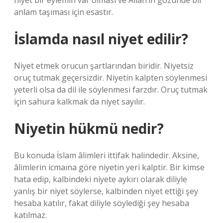
niyet bir eylemin var olması ve Allah’ın gözünde bir
anlam taşıması için esastır.
İslamda nasıl niyet edilir?
Niyet etmek orucun şartlarından biridir. Niyetsiz
oruç tutmak geçersizdir. Niyetin kalpten söylenmesi
yeterli olsa da dil ile söylenmesi farzdır. Oruç tutmak
için sahura kalkmak da niyet sayılır.
Niyetin hükmü nedir?
Bu konuda İslam âlimleri ittifak halindedir. Aksine,
âlimlerin icmaına göre niyetin yeri kalptir. Bir kimse
hata edip, kalbindeki niyete aykırı olarak diliyle
yanlış bir niyet söylerse, kalbinden niyet ettiği şey
hesaba katılır, fakat diliyle söylediği şey hesaba
katılmaz.