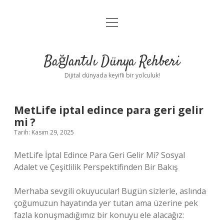
menüyü
Anasayfa
aç
Gizlilik Politikası
Bağlantılı Dünya Rehberi
Yasal Uyarı
Dijital dünyada keyifli bir yolculuk!
Hakkımızda
MetLife iptal edince para geri gelir
mi ?
Tarih: Kasım 29, 2025
MetLife İptal Edince Para Geri Gelir Mi? Sosyal
Adalet ve Çeşitlilik Perspektifinden Bir Bakış
Merhaba sevgili okuyucular! Bugün sizlerle, aslında
çoğumuzun hayatında yer tutan ama üzerine pek
fazla konuşmadığımız bir konuyu ele alacağız: