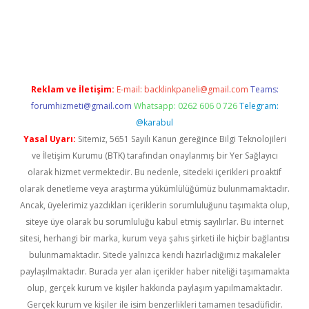
bet
deneme bonusu veren bahis siteleri
vdcasino
https://www.
Reklam ve İletişim:
E-mail:
backlinkpaneli@gmail.com
Teams:
forumhizmeti@gmail.com
Whatsapp: 0262 606 0 726
Telegram:
@karabul
Yasal Uyarı:
Sitemiz, 5651 Sayılı Kanun gereğince Bilgi Teknolojileri
ve İletişim Kurumu (BTK) tarafından onaylanmış bir Yer Sağlayıcı
olarak hizmet vermektedir. Bu nedenle, sitedeki içerikleri proaktif
olarak denetleme veya araştırma yükümlülüğümüz bulunmamaktadır.
Ancak, üyelerimiz yazdıkları içeriklerin sorumluluğunu taşımakta olup,
siteye üye olarak bu sorumluluğu kabul etmiş sayılırlar. Bu internet
sitesi, herhangi bir marka, kurum veya şahıs şirketi ile hiçbir bağlantısı
bulunmamaktadır. Sitede yalnızca kendi hazırladığımız makaleler
paylaşılmaktadır. Burada yer alan içerikler haber niteliği taşımamakta
olup, gerçek kurum ve kişiler hakkında paylaşım yapılmamaktadır.
Gerçek kurum ve kişiler ile isim benzerlikleri tamamen tesadüfidir.