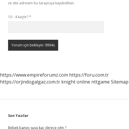
ve site adresim bu tarayıcıya kaydedilsin.
10 - 4 kaçtır?
*
https://www.empireforumz.com
https://foru.com.tr
https://orjindogalgaz.com.tr
knight online
nttgame
Sitemap
Sidebar
Son Yazılar
Bebek banyo suyu kaç derece olm ?