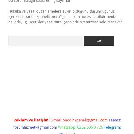
bu sorumluluğu kabul etmiş sayılırlar.
Hukuka ve yasal düzenlemelere aykırı olduğunu düşündüğünüz
içerikleri,
backlinkpanelicomtr@gmail.com
adresine bildirmeniz
halinde, ilgili içerikler yasal süre içerisinde sitemizden kaldırılacaktır.
Arama
ilbet
deneme bonusu veren bahis siteleri
vdcasino
https://www
Reklam ve İletişim:
E-mail:
backlinkpaneli@gmail.com
Teams:
forumhizmeti@gmail.com
Whatsapp: 0262 606 0 726
Telegram: