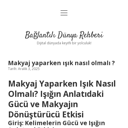
menüyü
Anasayfa
aç
Gizlilik Politikası
Bağlantılı Dünya Rehberi
Yasal Uyarı
Dijital dünyada keyifli bir yolculuk!
Hakkımızda
Makyaj yaparken ışık nasıl olmalı ?
Tarih: Aralık 3, 2025
Makyaj Yaparken Işık Nasıl
Olmalı? Işığın Anlatıdaki
Gücü ve Makyajın
Dönüştürücü Etkisi
Giriş: Kelimelerin Gücü ve Işığın