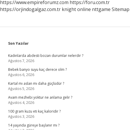
https://www.empireforumz.com
https://foru.com.tr
https://orjindogalgaz.com.tr
knight online
nttgame
Sitemap
Sidebar
Son Yazılar
Kadınlarda abdesti bozan durumlar nelerdir ?
Ağustos 7, 2026
Bebek banyo suyu kaç derece olm ?
Ağustos 6, 2026
Kartal mı aslan mı daha güçlüdür ?
Ağustos 5, 2026
Avam mezhebi yoktur ne anlama gelir ?
Ağustos 4, 2026
100 gram kuzu eti kaç kaloridir ?
Ağustos 3, 2026
14 yaşında güreşe başlanır mı ?