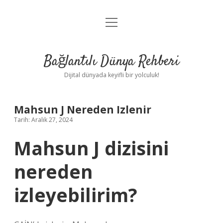
menüyü
Anasayfa
aç
Gizlilik Politikası
Bağlantılı Dünya Rehberi
Yasal Uyarı
Dijital dünyada keyifli bir yolculuk!
Hakkımızda
Mahsun J Nereden Izlenir
Tarih: Aralık 27, 2024
Mahsun J dizisini
nereden
izleyebilirim?