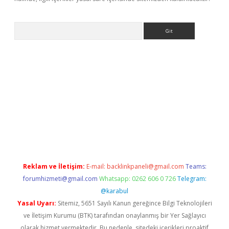
Arama
t
deneme bonusu veren bahis siteleri
vdcasino
https://www.be
Reklam ve İletişim:
E-mail:
backlinkpaneli@gmail.com
Teams:
forumhizmeti@gmail.com
Whatsapp: 0262 606 0 726
Telegram:
@karabul
Yasal Uyarı:
Sitemiz, 5651 Sayılı Kanun gereğince Bilgi Teknolojileri
ve İletişim Kurumu (BTK) tarafından onaylanmış bir Yer Sağlayıcı
olarak hizmet vermektedir. Bu nedenle, sitedeki içerikleri proaktif