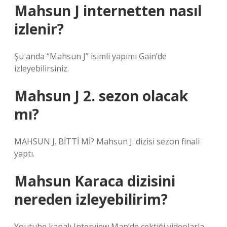
Mahsun J internetten nasıl
izlenir?
Şu anda “Mahsun J” isimli yapımı Gain’de
izleyebilirsiniz.
Mahsun J 2. sezon olacak
mı?
MAHSUN J. BİTTİ Mİ? Mahsun J. dizisi sezon finali
yaptı.
Mahsun Karaca dizisini
nereden izleyebilirim?
Youtube kanalı Interview Man’de çektiği videolarla