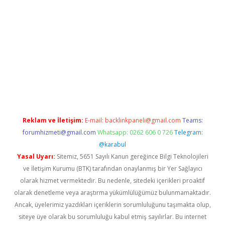
ilbet
deneme bonusu veren bahis siteleri
vdcasino
https://ww
Reklam ve İletişim:
E-mail:
backlinkpaneli@gmail.com
Teams:
forumhizmeti@gmail.com
Whatsapp: 0262 606 0 726
Telegram:
@karabul
Yasal Uyarı:
Sitemiz, 5651 Sayılı Kanun gereğince Bilgi Teknolojileri
ve İletişim Kurumu (BTK) tarafından onaylanmış bir Yer Sağlayıcı
olarak hizmet vermektedir. Bu nedenle, sitedeki içerikleri proaktif
olarak denetleme veya araştırma yükümlülüğümüz bulunmamaktadır.
Ancak, üyelerimiz yazdıkları içeriklerin sorumluluğunu taşımakta olup,
siteye üye olarak bu sorumluluğu kabul etmiş sayılırlar. Bu internet