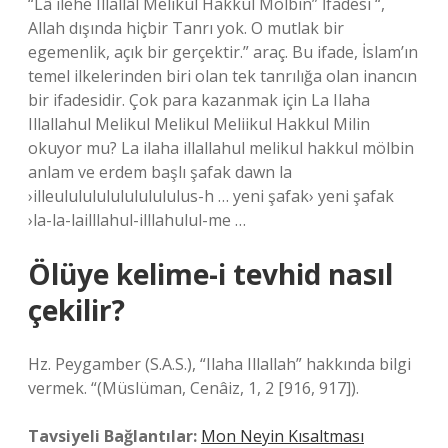
“Lâ ilehe Illallâl Melikul Hakkul Mölbin” İfadesi “,
Allah dışında hiçbir Tanrı yok. O mutlak bir
egemenlik, açık bir gerçektir.” araç. Bu ifade, İslam’ın
temel ilkelerinden biri olan tek tanrılığa olan inancın
bir ifadesidir. Çok para kazanmak için La Ilaha
Illallahul Melikul Melikul Meliikul Hakkul Milin
okuyor mu? La ilaha illallahul melikul hakkul mölbin
anlam ve erdem başlı şafak dawn la
›illeulululululululululus-h … yeni şafak› yeni şafak
›la-la-lailllahul-illlahulul-me …
Ölüye kelime-i tevhid nasıl
çekilir?
Hz. Peygamber (S.A.S.), “Ilaha Illallah” hakkında bilgi
vermek. “(Müslüman, Cenâiz, 1, 2 [916, 917]).
Tavsiyeli Bağlantılar:
Mon Neyin Kısaltması