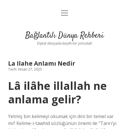
menüyü
Anasayfa
aç
Gizlilik Politikası
Bağlantılı Dünya Rehberi
Yasal Uyarı
Dijital dünyada keyifli bir yolculuk!
Hakkımızda
La Ilahe Anlamı Nedir
Tarih: Nisan 27, 2025
Lâ ilâhe illallah ne
anlama gelir?
Yetmiş bin kelimeyi okumak için dini bir temel var
mı? Kelime-i-tawhid sözlüğünün önemi ile “Tanrı’yı ​​