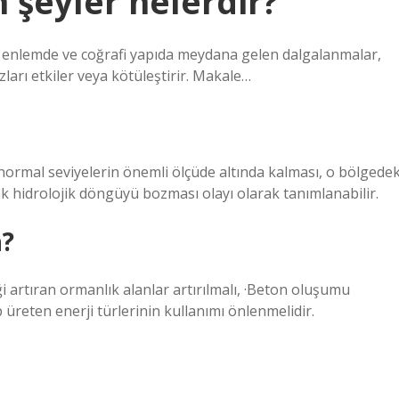
 şeyler nelerdir?
, enlemde ve coğrafi yapıda meydana gelen dalgalanmalar,
ları etkiler veya kötüleştirir. Makale…
n normal seviyelerin önemli ölçüde altında kalması, o bölgedek
k hidrolojik döngüyü bozması olayı olarak tanımlanabilir.
a?
iği artıran ormanlık alanlar artırılmalı, ·Beton oluşumu
 üreten enerji türlerinin kullanımı önlenmelidir.