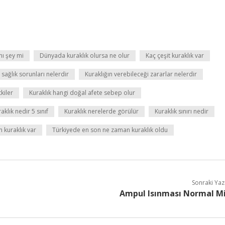
nı şey mi
Dünyada kuraklık olursa ne olur
Kaç çeşit kuraklık var
sağlık sorunları nelerdir
Kuraklığın verebileceği zararlar nelerdir
kiler
Kuraklık hangi doğal afete sebep olur
aklık nedir 5 sınıf
Kuraklık nerelerde görülür
Kuraklık sınırı nedir
 kuraklık var
Türkiyede en son ne zaman kuraklık oldu
Sonraki Yaz
Ampul Isınması Normal M