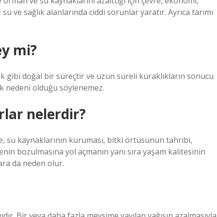
e orman ve su kaynaklarını azalttığı için çevre, ekonomi,
u ve sağlık alanlarında ciddi sorunlar yaratır. Ayrıca tarımı
ey mi?
 gibi doğal bir süreçtir ve uzun süreli kuraklıkların sonucu
tek nedeni olduğu söylenemez.
rlar nelerdir?
e, su kaynaklarının kuruması, bitki örtüsünün tahribi,
evrenin bozulmasına yol açmanın yanı sıra yaşam kalitesinin
ara da neden olur.
yıdır. Bir veya daha fazla mevsime yayılan yağışın azalmasıyla