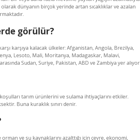
u olarak dünyanın birçok yerinde artan sıcaklıklar ve azalan
tırmaktadır.
erde görülür?
 karşı karşıya kalacak ülkeler: Afganistan, Angola, Brezilya,
, Kenya, Lesoto, Mali, Moritanya, Madagaskar, Malavi,
arasında Sudan, Suriye, Pakistan, ABD ve Zambiya yer alıyor
koşulları tarım ürünlerini ve sulama ihtiyaçlarını etkiler.
ektir. Buna kuraklık sınırı denir.
?
e orman ve su kaynaklarını azalttığı için çevre, ekonomi,