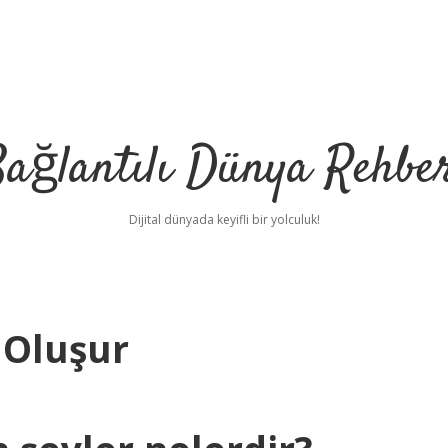
ağlantılı Dünya Rehbe
Dijital dünyada keyifli bir yolculuk!
 Oluşur
ilbet
deneme bonusu ver