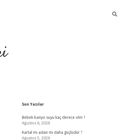
ri
Sidebar
Son Yazılar
en bahis siteleri
vdcasino
https://www.betexper.xyz/
Bebek banyo suyu kaç derece olm ?
Ağustos 6, 2026
Kartal mı aslan mı daha güçlüdür ?
Ağustos 5, 2026