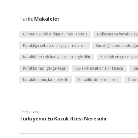
Tarih:
Makaleler
Bir yerin kurak olduğunu nasıl anlarız
Çölleşme ve kuraklık ay
Kuraklığa sebep olan şeyler nelerdir
Kuraklığın neden olduğu 
Kuraklık en çok hangi ülkelerde görülür
Kuraklık en çok neyi et
Kuraklık nasıl gerçekleşir
Kuraklık nasıl önlenir kısaca
Kur
Kuraklık sonuçları nelerdir
Kuraklık türleri nelerdir
Neden
Önceki Yazı
Türkiyenin En Kucuk Ilcesi Neresidir