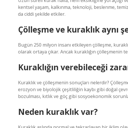
Uzun süreli kurak hava, nem eksikliğine yol açtığı v
kentsel yaşam, kalkınma, teknoloji, beslenme, temiz s
da ciddi şekilde etkiler.
Çölleşme ve kuraklık aynı ş
Bugün 250 milyon insanı etkileyen çölleşme, kuraklık
olarak ortaya çıkar. Ancak kuraklığın çölleşmenin 
Kuraklığın verebileceği zara
Kuraklık ve çölleşmenin sonuçları nelerdir? Çölleşm
erozyon ve biyolojik çeşitliliğin kaybı gibi doğal ç
bozulması, kıtlık ve göç gibi sosyoekonomik sorunl
Neden kuraklık var?
Kuraklık aslında normal ve tekrarlayan bir iklim ola