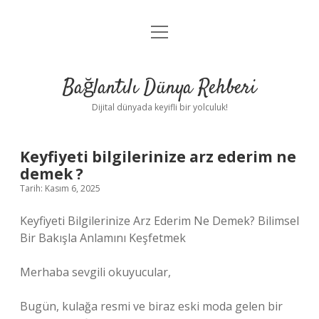
menüyü
Anasayfa
aç
Gizlilik Politikası
Bağlantılı Dünya Rehberi
Yasal Uyarı
Dijital dünyada keyifli bir yolculuk!
Hakkımızda
Keyfiyeti bilgilerinize arz ederim ne
demek ?
Tarih: Kasım 6, 2025
Keyfiyeti Bilgilerinize Arz Ederim Ne Demek? Bilimsel
Bir Bakışla Anlamını Keşfetmek
Merhaba sevgili okuyucular,
Bugün, kulağa resmi ve biraz eski moda gelen bir