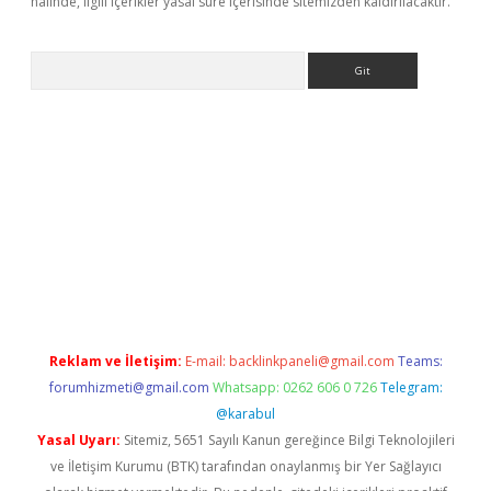
halinde, ilgili içerikler yasal süre içerisinde sitemizden kaldırılacaktır.
Arama
ilbet
deneme bonusu veren bahis siteleri
vdcasino
https://ww
Reklam ve İletişim:
E-mail:
backlinkpaneli@gmail.com
Teams:
forumhizmeti@gmail.com
Whatsapp: 0262 606 0 726
Telegram:
@karabul
Yasal Uyarı:
Sitemiz, 5651 Sayılı Kanun gereğince Bilgi Teknolojileri
ve İletişim Kurumu (BTK) tarafından onaylanmış bir Yer Sağlayıcı