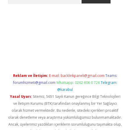
t
deneme bonusu veren bahis siteleri
vdcasino
https://www.be
Reklam ve İletişim:
E-mail:
backlinkpaneli@gmail.com
Teams:
forumhizmeti@gmail.com
Whatsapp: 0262 606 0 726
Telegram:
@karabul
Yasal Uyarı:
Sitemiz, 5651 Sayılı Kanun gereğince Bilgi Teknolojileri
ve İletişim Kurumu (BTK) tarafından onaylanmış bir Yer Sağlayıcı
olarak hizmet vermektedir. Bu nedenle, sitedeki içerikleri proaktif
olarak denetleme veya araştırma yükümlülüğümüz bulunmamaktadır.
Ancak, üyelerimiz yazdıkları içeriklerin sorumluluğunu taşımakta olup,