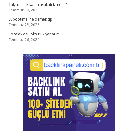
İtalya’nın ilk kadın avukatı kimdir ?
Temmuz 30, 2026
Suboptimal ne demek tıp ?
Temmuz 28, 2026
Kozalak özü öksürük yapar mı ?
Temmuz 26, 2026