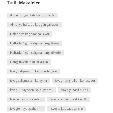
Tarih:
Makaleler
4 gün iş 3 gün tatil hangi ülkede
Almanya haftada kaç gün çalışıyor
Finlandiya kaç saat çalışıyor
Haftada 4 gün çalışma hangi firma
Haftada 4 gün çalışma hangi ülkede
Hangi ülkede okullar 4 gün
İsveç çalışma izni kaç günde çıkar
İsveç çalışma izni kolay mı
İsveç hangi dilleri konuşuyor
İsveç Türkiyeden işçi alıyor mu
İsveççe nasıl bir dil
İsvece nasıl iltica edilir
İsveçte asgari ücret kaç TL
İsveçte hayat pahalı mı
İsveçte kaç saat çalışılır