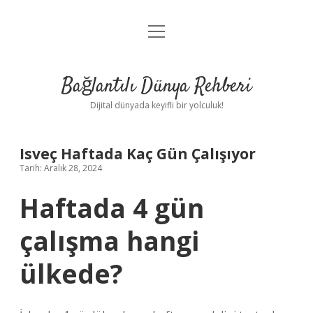
menüyü
Anasayfa
aç
Gizlilik Politikası
Bağlantılı Dünya Rehberi
Yasal Uyarı
Dijital dünyada keyifli bir yolculuk!
Hakkımızda
Isveç Haftada Kaç Gün Çalışıyor
Tarih: Aralık 28, 2024
Haftada 4 gün
çalışma hangi
ülkede?