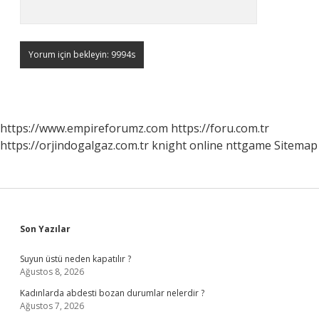
https://www.empireforumz.com
https://foru.com.tr
https://orjindogalgaz.com.tr
knight online
nttgame
Sitemap
Sidebar
Son Yazılar
Suyun üstü neden kapatılır ?
Ağustos 8, 2026
Kadınlarda abdesti bozan durumlar nelerdir ?
Ağustos 7, 2026