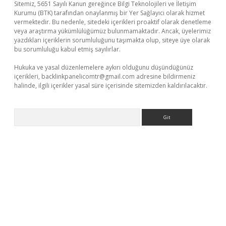
Sitemiz, 5651 Sayılı Kanun gereğince Bilgi Teknolojileri ve İletişim
Kurumu (BTK) tarafından onaylanmış bir Yer Sağlayıcı olarak hizmet
vermektedir. Bu nedenle, sitedeki içerikleri proaktif olarak denetleme
veya araştırma yükümlülüğümüz bulunmamaktadır. Ancak, üyelerimiz
yazdıkları içeriklerin sorumluluğunu taşımakta olup, siteye üye olarak
bu sorumluluğu kabul etmiş sayılırlar.
Hukuka ve yasal düzenlemelere aykırı olduğunu düşündüğünüz
içerikleri,
backlinkpanelicomtr@gmail.com
adresine bildirmeniz
halinde, ilgili içerikler yasal süre içerisinde sitemizden kaldırılacaktır.
Arama
ilbet
deneme bonusu veren bahis siteleri
vdcasino
https://ww