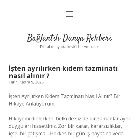
menüyü
Anasayfa
aç
Gizlilik Politikası
Bağlantılı Dünya Rehberi
Yasal Uyarı
Dijital dünyada keyifli bir yolculuk!
Hakkımızda
İşten ayrılırken kıdem tazminatı
nasıl alınır ?
Tarih: Kasım 9, 2025
İşten Ayrılırken Kıdem Tazminatı Nasıl Alınır? Bir
Hikâye Anlatıyorum…
Hikâyemi dinlerken, belki de siz de bir zamanlar aynı
duyguları hissettiniz. Zor bir karar, kararsızlıklar,
içsel bir çatışma… Herkes bir gün iş hayatına veda