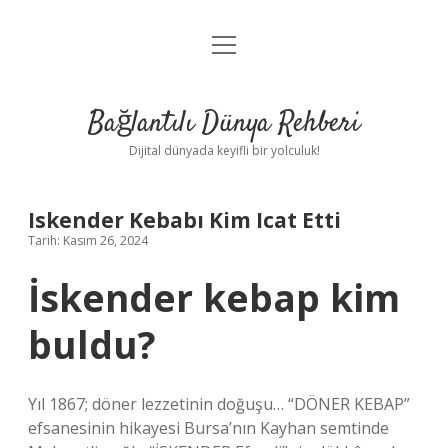
menüyü
Anasayfa
aç
Gizlilik Politikası
Bağlantılı Dünya Rehberi
Yasal Uyarı
Dijital dünyada keyifli bir yolculuk!
Hakkımızda
Iskender Kebabı Kim Icat Etti
Tarih: Kasım 26, 2024
İskender kebap kim
buldu?
Yıl 1867; döner lezzetinin doğuşu… “DÖNER KEBAP”
efsanesinin hikayesi Bursa’nın Kayhan semtinde