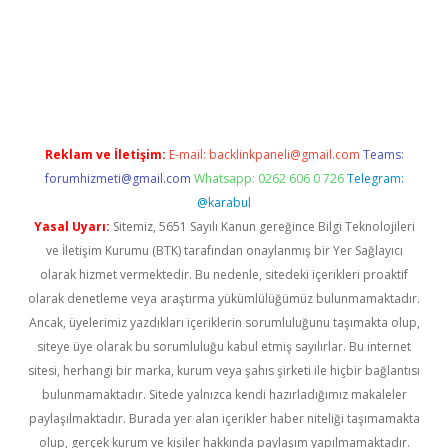
t
deneme bonusu veren bahis siteleri
vdcasino
https://www.be
Reklam ve İletişim:
E-mail:
backlinkpaneli@gmail.com
Teams:
forumhizmeti@gmail.com
Whatsapp: 0262 606 0 726
Telegram:
@karabul
Yasal Uyarı:
Sitemiz, 5651 Sayılı Kanun gereğince Bilgi Teknolojileri
ve İletişim Kurumu (BTK) tarafından onaylanmış bir Yer Sağlayıcı
olarak hizmet vermektedir. Bu nedenle, sitedeki içerikleri proaktif
olarak denetleme veya araştırma yükümlülüğümüz bulunmamaktadır.
Ancak, üyelerimiz yazdıkları içeriklerin sorumluluğunu taşımakta olup,
siteye üye olarak bu sorumluluğu kabul etmiş sayılırlar. Bu internet
sitesi, herhangi bir marka, kurum veya şahıs şirketi ile hiçbir bağlantısı
bulunmamaktadır. Sitede yalnızca kendi hazırladığımız makaleler
paylaşılmaktadır. Burada yer alan içerikler haber niteliği taşımamakta
olup, gerçek kurum ve kişiler hakkında paylaşım yapılmamaktadır.