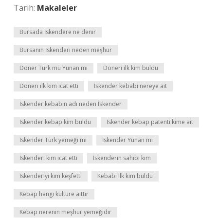
Tarih:
Makaleler
Bursada İskendere ne denir
Bursanın İskenderi neden meşhur
Döner Türk mü Yunan mı
Döneri ilk kim buldu
Döneri ilk kim icat etti
İskender kebabı nereye ait
İskender kebabın adı neden İskender
İskender kebap kim buldu
İskender kebap patenti kime ait
İskender Türk yemeği mi
İskender Yunan mı
İskenderi kim icat etti
İskenderin sahibi kim
İskenderiyi kim keşfetti
Kebabı ilk kim buldu
Kebap hangi kültüre aittir
Kebap nerenin meşhur yemeğidir