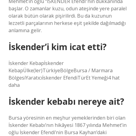
Mehmet’in oğlu “İSKENDER Efendi”nin dükkânında
başlar. O zamanlar kuzu, odun ateşinde yere paralel
olarak bütün olarak pişirilirdi. Bu da kuzunun
lezzetli parçalarının herkese eşit şekilde dağılmadığı
anlamına gelir.
İskender’i kim icat etti?
İskender Kebapİskender
KebapÜlke(ler)TürkiyeBölgeBursa / Marmara
BölgesiYaratıcıİskender EfendiTürEt Yemeği4 hat
daha
İskender kebabı nereye ait?
Bursa yöresinin en meşhur yemeklerinden biri olan
İskender Kebabı’nın hikâyesi 1867 yılında Mehmet’in
oğlu İskender Efendi’nin Bursa Kayhan’daki