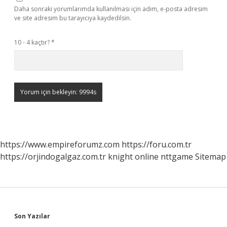
Daha sonraki yorumlarımda kullanılması için adım, e-posta adresim
ve site adresim bu tarayıcıya kaydedilsin.
10 - 4 kaçtır?
*
https://www.empireforumz.com
https://foru.com.tr
https://orjindogalgaz.com.tr
knight online
nttgame
Sitemap
Sidebar
Son Yazılar