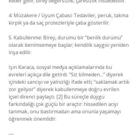
keder gelir; birey değersizlik, çaresizlik hissedebilir.
4. Müzakere / Uyum Çabası: Tedaviler, peruk, takma
kirpik ya da saç protezleriyle çaba gösterilir.
5. Kabullenme: Birey, durumu bir “benlik durumu”
olarak benimsemeye başlar; kendilik saygısı yeniden
inşa edilir.
Işın Karaca, sosyal medya açıklamalarında bu
evreleri açıkça dile getirdi. “Siz bilmeden…” diyerek
içindeki sancıyı ve yalnızlığı ifade etti; “saklamak artık
zor geliyor” diyerek kabullenmeye doğru evrilen
içsel direnci paylaştı. [2] Bu süreçte duygu
farkındalığı çok güçlü bir araçtır: hissedilen acıyı
tanımak, onu bastırmadan ama onunla yaşamayı
öğrenmek önemlidir.
—