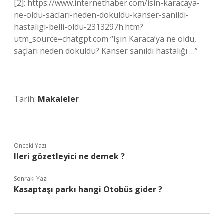
[2]: https://www.internethaber.com/isin-karacaya-
ne-oldu-saclari-neden-dokuldu-kanser-sanildi-
hastaligi-belli-oldu-2313297h.htm?
utm_source=chatgpt.com “Işın Karaca’ya ne oldu,
saçları neden döküldü? Kanser sanıldı hastalığı …”
Tarih:
Makaleler
Önceki Yazı
Ileri gözetleyici ne demek ?
Sonraki Yazı
Kasaptaşı parkı hangi Otobüs gider ?