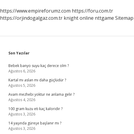
https://www.empireforumz.com
https://foru.com.tr
https://orjindogalgaz.com.tr
knight online
nttgame
Sitemap
Sidebar
Son Yazılar
Bebek banyo suyu kaç derece olm ?
Ağustos 6, 2026
Kartal mı aslan mı daha güçlüdür ?
Ağustos 5, 2026
Avam mezhebi yoktur ne anlama gelir ?
Ağustos 4, 2026
100 gram kuzu eti kaç kaloridir ?
Ağustos 3, 2026
14 yaşında güreşe başlanır mı ?
Ağustos 3, 2026