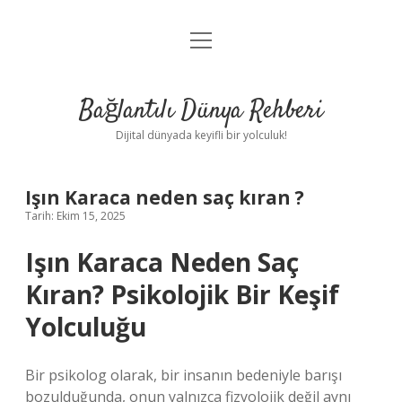
menüyü
Anasayfa
aç
Gizlilik Politikası
Bağlantılı Dünya Rehberi
Yasal Uyarı
Dijital dünyada keyifli bir yolculuk!
Hakkımızda
Işın Karaca neden saç kıran ?
Tarih: Ekim 15, 2025
Işın Karaca Neden Saç
Kıran? Psikolojik Bir Keşif
Yolculuğu
Bir psikolog olarak, bir insanın bedeniyle barışı
bozulduğunda, onun yalnızca fizyolojik değil aynı