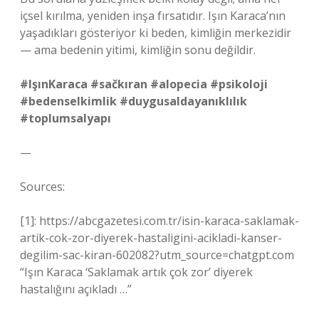
içsel kırılma, yeniden inşa fırsatıdır. Işın Karaca’nın
yaşadıkları gösteriyor ki beden, kimliğin merkezidir
— ama bedenin yitimi, kimliğin sonu değildir.
#IşınKaraca #sačkıran #alopecia #psikoloji
#bedenselkimlik #duygusaldayanıklılık
#toplumsalyapı
—
Sources:
[1]: https://abcgazetesi.com.tr/isin-karaca-saklamak-
artik-cok-zor-diyerek-hastaligini-acikladi-kanser-
degilim-sac-kiran-602082?utm_source=chatgpt.com
“Işın Karaca ‘Saklamak artık çok zor’ diyerek
hastalığını açıkladı …”