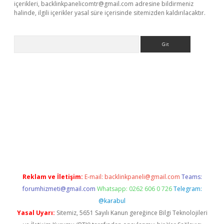
içerikleri,
backlinkpanelicomtr@gmail.com
adresine bildirmeniz
halinde, ilgili içerikler yasal süre içerisinde sitemizden kaldırılacaktır.
Arama
lbet
deneme bonusu veren bahis siteleri
vdcasino
https://www
Reklam ve İletişim:
E-mail:
backlinkpaneli@gmail.com
Teams:
forumhizmeti@gmail.com
Whatsapp: 0262 606 0 726
Telegram:
@karabul
Yasal Uyarı:
Sitemiz, 5651 Sayılı Kanun gereğince Bilgi Teknolojileri