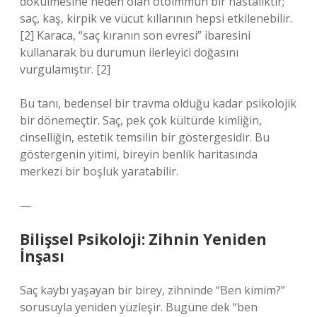
dökülmesine neden olan otoimmün bir hastalıktır;
saç, kaş, kirpik ve vücut kıllarının hepsi etkilenebilir.
[2] Karaca, “saç kıranın son evresi” ibaresini
kullanarak bu durumun ilerleyici doğasını
vurgulamıştır. [2]
Bu tanı, bedensel bir travma olduğu kadar psikolojik
bir dönemeçtir. Saç, pek çok kültürde kimliğin,
cinselliğin, estetik temsilin bir göstergesidir. Bu
göstergenin yitimi, bireyin benlik haritasında
merkezi bir boşluk yaratabilir.
—
Bilişsel Psikoloji: Zihnin Yeniden
İnşası
Saç kaybı yaşayan bir birey, zihninde “Ben kimim?”
sorusuyla yeniden yüzleşir. Bugüne dek “ben