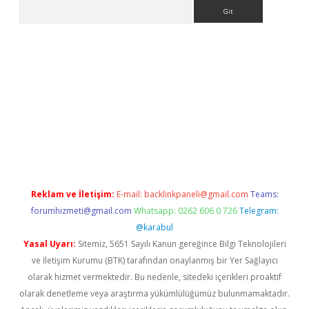
Arama
ilbet
deneme bonusu veren bahis siteleri
vdcasino
https://ww
Reklam ve İletişim:
E-mail:
backlinkpaneli@gmail.com
Teams:
forumhizmeti@gmail.com
Whatsapp: 0262 606 0 726
Telegram:
@karabul
Yasal Uyarı:
Sitemiz, 5651 Sayılı Kanun gereğince Bilgi Teknolojileri
ve İletişim Kurumu (BTK) tarafından onaylanmış bir Yer Sağlayıcı
olarak hizmet vermektedir. Bu nedenle, sitedeki içerikleri proaktif
olarak denetleme veya araştırma yükümlülüğümüz bulunmamaktadır.