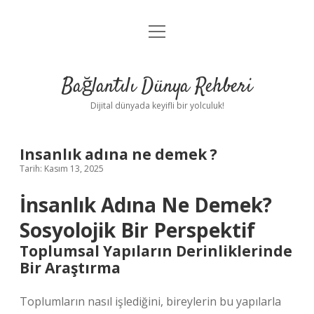
menüyü
Anasayfa
aç
Gizlilik Politikası
Bağlantılı Dünya Rehberi
Yasal Uyarı
Dijital dünyada keyifli bir yolculuk!
Hakkımızda
Insanlık adına ne demek ?
Tarih: Kasım 13, 2025
İnsanlık Adına Ne Demek?
Sosyolojik Bir Perspektif
Toplumsal Yapıların Derinliklerinde
Bir Araştırma
Toplumların nasıl işlediğini, bireylerin bu yapılarla