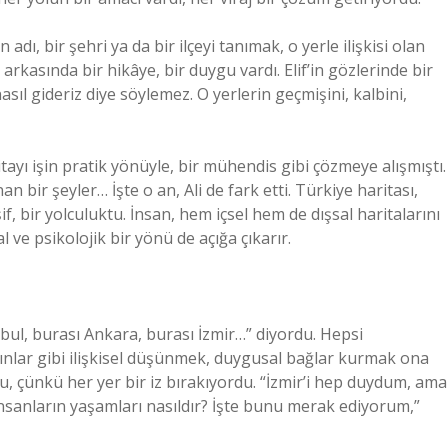
adı, bir şehri ya da bir ilçeyi tanımak, o yerle ilişkisi olan
rkasında bir hikâye, bir duygu vardı. Elif’in gözlerinde bir
nasıl gideriz diye söylemez. O yerlerin geçmişini, kalbini,
ritayı işin pratik yönüyle, bir mühendis gibi çözmeye alışmıştı.
n bir şeyler… İşte o an, Ali de fark etti. Türkiye haritası,
f, bir yolculuktu. İnsan, hem içsel hem de dışsal haritalarını
l ve psikolojik bir yönü de açığa çıkarır.
anbul, burası Ankara, burası İzmir…” diyordu. Hepsi
adınlar gibi ilişkisel düşünmek, duygusal bağlar kurmak ona
du, çünkü her yer bir iz bırakıyordu. “İzmir’i hep duydum, ama
insanların yaşamları nasıldır? İşte bunu merak ediyorum,”