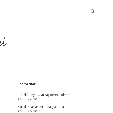
ri
Sidebar
Son Yazılar
u veren bahis siteleri
vdcasino
https://www.betexper.xyz/
Bebek banyo suyu kaç derece olm ?
Ağustos 6, 2026
Kartal mı aslan mı daha güçlüdür ?
Ağustos 5, 2026