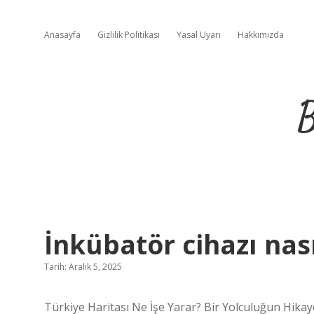
Anasayfa
Gizlilik Politikası
Yasal Uyarı
Hakkımızda
B
İnkübatör cihazı nası
Tarih: Aralık 5, 2025
Türkiye Haritası Ne İşe Yarar? Bir Yolculuğun Hikay