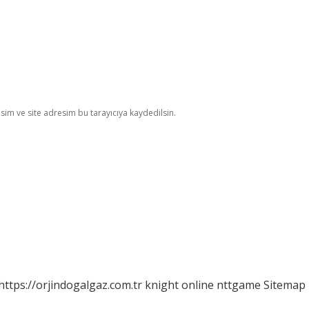
im ve site adresim bu tarayıcıya kaydedilsin.
https://orjindogalgaz.com.tr
knight online
nttgame
Sitemap