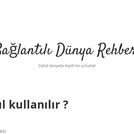
ağlantılı Dünya Rehbe
Dijital dünyada keyifli bir yolculuk!
l kullanılır ?
ilbet
deneme bonus
esi