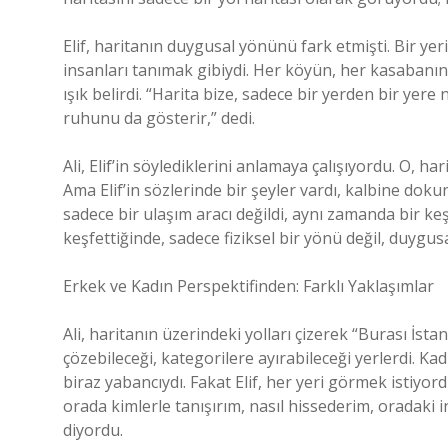
Elif, haritanın duygusal yönünü fark etmişti. Bir yerin 
insanları tanımak gibiydi. Her köyün, her kasabanın a
ışık belirdi. “Harita bize, sadece bir yerden bir yere 
ruhunu da gösterir,” dedi.
Ali, Elif’in söylediklerini anlamaya çalışıyordu. O, ha
Ama Elif’in sözlerinde bir şeyler vardı, kalbine dokuna
sadece bir ulaşım aracı değildi, aynı zamanda bir keşi
keşfettiğinde, sadece fiziksel bir yönü değil, duygusa
Erkek ve Kadın Perspektifinden: Farklı Yaklaşımlar
Ali, haritanın üzerindeki yolları çizerek “Burası İst
çözebileceği, kategorilere ayırabileceği yerlerdi. K
biraz yabancıydı. Fakat Elif, her yeri görmek istiyor
orada kimlerle tanışırım, nasıl hissederim, oradaki 
diyordu.