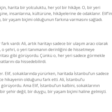
için, harita bir yolculuktu, her yol bir hikâye. O, bir yeri
e, insanlarına, kültürüne, hikâyelerine de odaklanır. Elif’in
atı, bir yaşam biçimi olduğunun farkına varmasını sağladı.
 fark vardı: Ali, artık haritayı sadece bir ulaşım aracı olarak
 o şehri, o yeri tanımanın derinliğini de hissetmeye
 haritası gibi görüyordu. Çünkü o, her yeri sadece görmekle
tlarını da hissedebilirdi.
iler. Elif, sokaklarında yürürken, haritada İstanbul’un sadece
 hikayenin olduğunu fark etti. Ali, İstanbul’u
örüyordu. Ama Elif, İstanbul’un kalbini, sokaklarının
ir şehir değil, bir duygu, bir yaşam biçimi haline gelmişti.