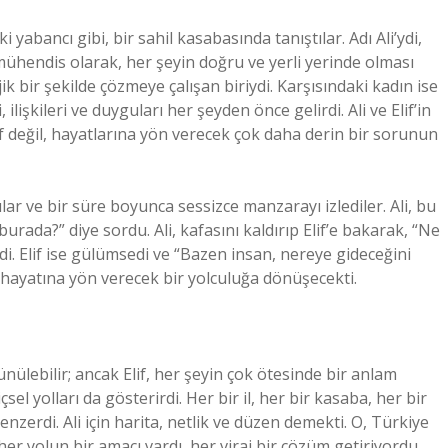
i yabancı gibi, bir sahil kasabasında tanıştılar. Adı Ali’ydi,
ühendis olarak, her şeyin doğru ve yerli yerinde olması
k bir şekilde çözmeye çalışan biriydi. Karşısındaki kadın ise
, ilişkileri ve duyguları her şeyden önce gelirdi. Ali ve Elif’in
üf değil, hayatlarına yön verecek çok daha derin bir sorunun
r ve bir süre boyunca sessizce manzarayı izlediler. Ali, bu
urada?” diye sordu. Ali, kafasını kaldırıp Elif’e bakarak, “Ne
di. Elif ise gülümsedi ve “Bazen insan, nereye gideceğini
in hayatına yön verecek bir yolculuğa dönüşecekti.
ünülebilir; ancak Elif, her şeyin çok ötesinde bir anlam
içsel yolları da gösterirdi. Her bir il, her bir kasaba, her bir
enzerdi. Ali için harita, netlik ve düzen demekti. O, Türkiye
her yolun bir amacı vardı, her viraj bir çözüm getiriyordu.