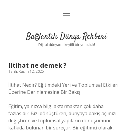
menüyü
Anasayfa
aç
Gizlilik Politikası
Bağlantılı Dünya Rehberi
Yasal Uyarı
Dijital dünyada keyifli bir yolculuk!
Hakkımızda
Iltihat ne demek ?
Tarih: Kasım 12, 2025
İltihat Nedir? Eğitimdeki Yeri ve Toplumsal Etkileri
Üzerine Derinlemesine Bir Bakış
Eğitim, yalnızca bilgi aktarmaktan çok daha
fazlasıdır. Bizi dönüştüren, dünyaya bakış açımızı
değiştiren ve toplumsal yapıların dönüşümüne
katkıda bulunan bir süreçtir. Bir eğitimci olarak,