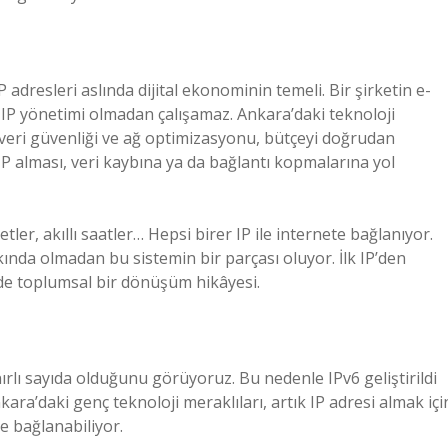
adresleri aslında dijital ekonominin temeli. Bir şirketin e-
u IP yönetimi olmadan çalışamaz. Ankara’daki teknoloji
, veri güvenliği ve ağ optimizasyonu, bütçeyi doğrudan
ş IP alması, veri kaybına ya da bağlantı kopmalarına yol
ler, akıllı saatler… Hepsi birer IP ile internete bağlanıyor.
ında olmadan bu sistemin bir parçası oluyor. İlk IP’den
de toplumsal bir dönüşüm hikâyesi.
nırlı sayıda olduğunu görüyoruz. Bu nedenle IPv6 geliştirildi
kara’daki genç teknoloji meraklıları, artık IP adresi almak içi
te bağlanabiliyor.