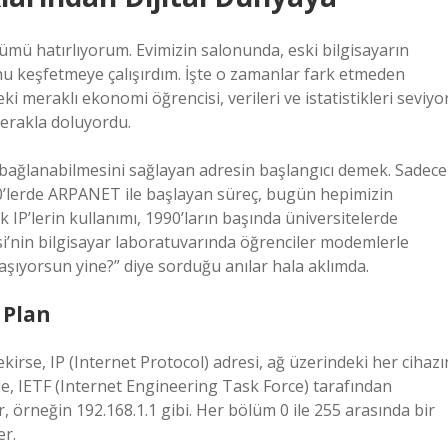
mü hatırlıyorum. Evimizin salonunda, eski bilgisayarın
u keşfetmeye çalışırdım. İşte o zamanlar fark etmeden
i meraklı ekonomi öğrencisi, verileri ve istatistikleri seviyor
erakla doluyordu.
ete bağlanabilmesini sağlayan adresin başlangıcı demek. Sadece
 1980’lerde ARPANET ile başlayan süreç, bugün hepimizin
k IP’lerin kullanımı, 1990’ların başında üniversitelerde
si’nin bilgisayar laboratuvarında öğrenciler modemlerle
şıyorsun yine?” diye sorduğu anılar hala aklımda.
 Plan
irse, IP (Internet Protocol) adresi, ağ üzerindeki her cihazı
de, IETF (Internet Engineering Task Force) tarafından
r, örneğin 192.168.1.1 gibi. Her bölüm 0 ile 255 arasında bir
er.