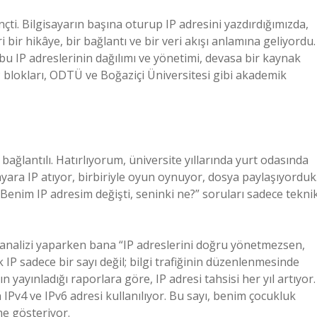
çti. Bilgisayarın başına oturup IP adresini yazdırdığımızda,
ri bir hikâye, bir bağlantı ve bir veri akışı anlamına geliyordu.
 IP adreslerinin dağılımı ve yönetimi, devasa bir kaynak
P blokları, ODTÜ ve Boğaziçi Üniversitesi gibi akademik
bağlantılı. Hatırlıyorum, üniversite yıllarında yurt odasında
yara IP atıyor, birbiriyle oyun oynuyor, dosya paylaşıyorduk
 “Benim IP adresim değişti, seninki ne?” soruları sadece tekni
analizi yaparken bana “IP adreslerini doğru yönetmezsen,
lk IP sadece bir sayı değil; bilgi trafiğinin düzenlenmesinde
 yayınladığı raporlara göre, IP adresi tahsisi her yıl artıyor.
 IPv4 ve IPv6 adresi kullanılıyor. Bu sayı, benim çocukluk
me gösteriyor.