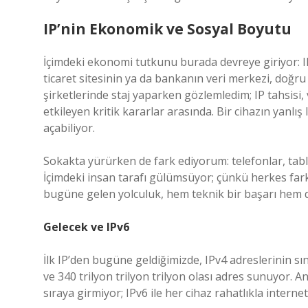
IP’nin Ekonomik ve Sosyal Boyutu
İçimdeki ekonomi tutkunu burada devreye giriyor: IP 
ticaret sitesinin ya da bankanın veri merkezi, doğr
şirketlerinde staj yaparken gözlemledim; IP tahsisi
etkileyen kritik kararlar arasında. Bir cihazın yanlı
açabiliyor.
Sokakta yürürken de fark ediyorum: telefonlar, tablet
İçimdeki insan tarafı gülümsüyor; çünkü herkes fark
bugüne gelen yolculuk, hem teknik bir başarı hem 
Gelecek ve IPv6
İlk IP’den bugüne geldiğimizde, IPv4 adreslerinin sı
ve 340 trilyon trilyon trilyon olası adres sunuyor. An
sıraya girmiyor; IPv6 ile her cihaz rahatlıkla interne