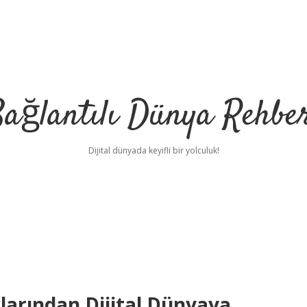
ağlantılı Dünya Rehbe
Dijital dünyada keyifli bir yolculuk!
ilbet
deneme bonusu v
klarından Dijital Dünyaya