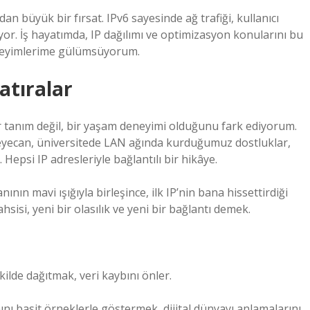
an büyük bir fırsat. IPv6 sayesinde ağ trafiği, kullanıcı
liyor. İş hayatımda, IP dağılımı ve optimizasyon konularını bu
deneyimlerime gülümsüyorum.
Hatıralar
r tanım değil, bir yaşam deneyimi olduğunu fark ediyorum.
eyecan, üniversitede LAN ağında kurduğumuz dostluklar,
Hepsi IP adresleriyle bağlantılı bir hikâye.
nın mavi ışığıyla birleşince, ilk IP’nin bana hissettirdiği
hsisi, yeni bir olasılık ve yeni bir bağlantı demek.
kilde dağıtmak, veri kaybını önler.
ını basit örneklerle göstermek, dijital dünyayı anlamalarını