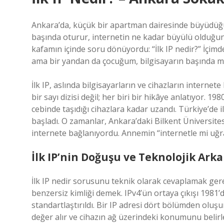
Ankara’da, küçük bir apartman dairesinde büyüdüğü
başında oturur, internetin ne kadar büyülü olduğun
kafamın içinde soru dönüyordu: “İlk IP nedir?” İçimdek
ama bir yandan da çocuğum, bilgisayarın başında m
İlk IP, aslında bilgisayarların ve cihazların intern
bir sayı dizisi değil; her biri bir hikâye anlatıyor.
cebinde taşıdığı cihazlara kadar uzandı. Türkiye’de il
başladı. O zamanlar, Ankara’daki Bilkent Üniversite
internete bağlanıyordu. Annemin “internetle mi uğra
İlk IP’nin Doğuşu ve Teknolojik Arka
İlk IP nedir sorusunu teknik olarak cevaplamak gerek
benzersiz kimliği demek. IPv4’ün ortaya çıkışı 1981’
standartlaştırıldı. Bir IP adresi dört bölümden oluşu
değer alır ve cihazın ağ üzerindeki konumunu belirl