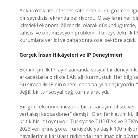
Ankara’daki ilk internet kafelerde bunu görmek ilgin
bir sayı dizisi ekranda beliriyordu. O sayıların her bi
İçimdeki ekonomi öğrencisi olarak düşündüğümde, bu
tahsisi ve optimizasyon problemi. Türkiye’deki ilk I
kurumlara verildi ve daha sonra özel sektöre açıldı.
Gerçek İnsan Hikâyeleri ve IP Deneyimleri
Benim için ilk IP, aynı zamanda sosyal bir deneyimle 
arkadaşlarla birlikte LAN ağı kurmuştuk. Her bilgisa
Bu sırada ilk IP’nin önemi daha da iyi anlaşılıyordu.
değil, bir tür sosyal bağ kurma aracıydı.
Bir gün, ekonomi mezunu bir arkadaşım ofiste veri 
veri akışı kaosa döner” demişti. O an fark ettim ki, i
kritik bir rol oynuyor. Türkiye’de TÜBİTAK ve BTK’nın
2023 verilerine göre, Türkiye’de yaklaşık 100 milyon
hayallerimle karşılaştırıldığında inanılmaz bir büyü