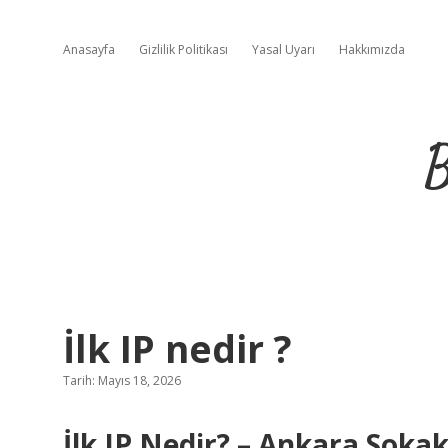
Anasayfa
Gizlilik Politikası
Yasal Uyarı
Hakkımızda
B
İlk IP nedir ?
Tarih: Mayıs 18, 2026
İlk IP Nedir? – Ankara Soka