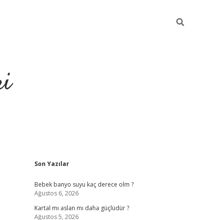
ri
Sidebar
Son Yazılar
eren bahis siteleri
vdcasino
https://www.betexper.xyz/
Bebek banyo suyu kaç derece olm ?
Ağustos 6, 2026
Kartal mı aslan mı daha güçlüdür ?
Ağustos 5, 2026