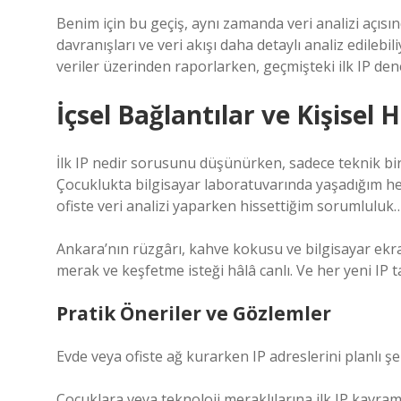
Benim için bu geçiş, aynı zamanda veri analizi açısınd
davranışları ve veri akışı daha detaylı analiz edilebi
veriler üzerinden raporlarken, geçmişteki ilk IP 
İçsel Bağlantılar ve Kişisel 
İlk IP nedir sorusunu düşünürken, sadece teknik bi
Çocuklukta bilgisayar laboratuvarında yaşadığım h
ofiste veri analizi yaparken hissettiğim sorumluluk… 
Ankara’nın rüzgârı, kahve kokusu ve bilgisayar ekranı
merak ve keşfetme isteği hâlâ canlı. Ve her yeni IP ta
Pratik Öneriler ve Gözlemler
Evde veya ofiste ağ kurarken IP adreslerini planlı şe
Çocuklara veya teknoloji meraklılarına ilk IP kavram