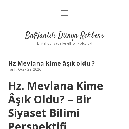
menüyü
Anasayfa
aç
Gizlilik Politikası
Bağlantılı Dünya Rehberi
Yasal Uyarı
Dijital dünyada keyifli bir yolculuk!
Hakkımızda
Hz Mevlana kime âşık oldu ?
Tarih: Ocak 29, 2026
Hz. Mevlana Kime
Âşık Oldu? – Bir
Siyaset Bilimi
Perspektifi