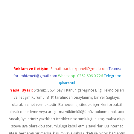
et
deneme bonusu veren bahis siteleri
vdcasino
https://www.b
Reklam ve İletişim:
E-mail:
backlinkpaneli@gmail.com
Teams:
forumhizmeti@gmail.com
Whatsapp: 0262 606 0 726
Telegram:
@karabul
Yasal Uyarı:
Sitemiz, 5651 Sayılı Kanun gereğince Bilgi Teknolojileri
ve İletişim Kurumu (BTK) tarafından onaylanmış bir Yer Sağlayıcı
olarak hizmet vermektedir. Bu nedenle, sitedeki içerikleri proaktif
olarak denetleme veya araştırma yükümlülüğümüz bulunmamaktadır.
Ancak, üyelerimiz yazdıkları içeriklerin sorumluluğunu taşımakta olup,
siteye üye olarak bu sorumluluğu kabul etmiş sayılırlar. Bu internet
sitesi, herhangi bir marka, kurum veya şahıs şirketi ile hiçbir bağlantısı