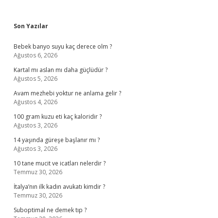
Sidebar
Son Yazılar
Bebek banyo suyu kaç derece olm ?
Ağustos 6, 2026
Kartal mı aslan mı daha güçlüdür ?
Ağustos 5, 2026
Avam mezhebi yoktur ne anlama gelir ?
Ağustos 4, 2026
100 gram kuzu eti kaç kaloridir ?
Ağustos 3, 2026
14 yaşında güreşe başlanır mı ?
Ağustos 3, 2026
10 tane mucit ve icatları nelerdir ?
Temmuz 30, 2026
İtalya’nın ilk kadın avukatı kimdir ?
Temmuz 30, 2026
Suboptimal ne demek tıp ?