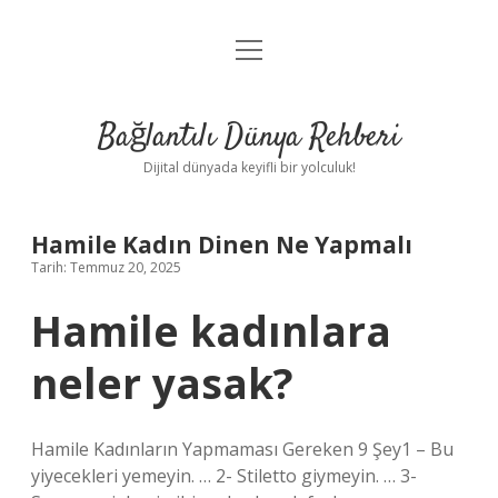
menüyü
Anasayfa
aç
Gizlilik Politikası
Bağlantılı Dünya Rehberi
Yasal Uyarı
Dijital dünyada keyifli bir yolculuk!
Hakkımızda
Hamile Kadın Dinen Ne Yapmalı
Tarih: Temmuz 20, 2025
Hamile kadınlara
neler yasak?
Hamile Kadınların Yapmaması Gereken 9 Şey1 – Bu
yiyecekleri yemeyin. … 2- Stiletto giymeyin. … 3-