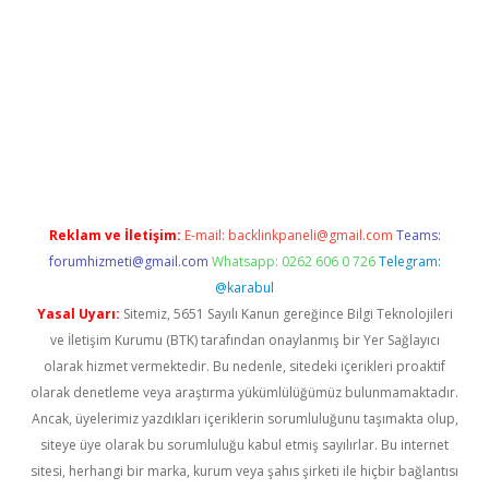
t
deneme bonusu veren bahis siteleri
vdcasino
https://www.be
Reklam ve İletişim:
E-mail:
backlinkpaneli@gmail.com
Teams:
forumhizmeti@gmail.com
Whatsapp: 0262 606 0 726
Telegram:
@karabul
Yasal Uyarı:
Sitemiz, 5651 Sayılı Kanun gereğince Bilgi Teknolojileri
ve İletişim Kurumu (BTK) tarafından onaylanmış bir Yer Sağlayıcı
olarak hizmet vermektedir. Bu nedenle, sitedeki içerikleri proaktif
olarak denetleme veya araştırma yükümlülüğümüz bulunmamaktadır.
Ancak, üyelerimiz yazdıkları içeriklerin sorumluluğunu taşımakta olup,
siteye üye olarak bu sorumluluğu kabul etmiş sayılırlar. Bu internet
sitesi, herhangi bir marka, kurum veya şahıs şirketi ile hiçbir bağlantısı