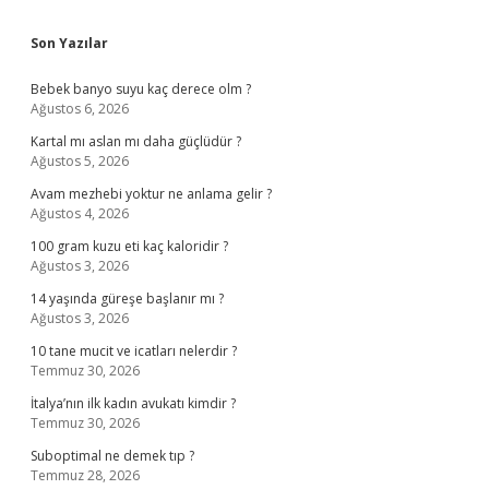
Sidebar
Son Yazılar
Bebek banyo suyu kaç derece olm ?
Ağustos 6, 2026
Kartal mı aslan mı daha güçlüdür ?
Ağustos 5, 2026
Avam mezhebi yoktur ne anlama gelir ?
Ağustos 4, 2026
100 gram kuzu eti kaç kaloridir ?
Ağustos 3, 2026
14 yaşında güreşe başlanır mı ?
Ağustos 3, 2026
10 tane mucit ve icatları nelerdir ?
Temmuz 30, 2026
İtalya’nın ilk kadın avukatı kimdir ?
Temmuz 30, 2026
Suboptimal ne demek tıp ?
Temmuz 28, 2026