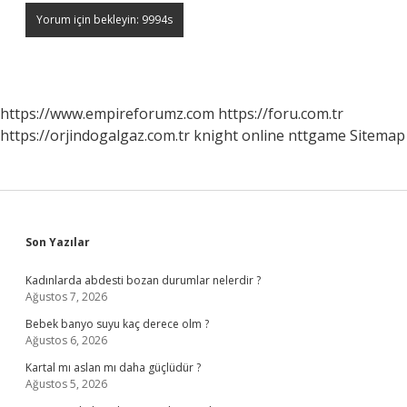
https://www.empireforumz.com
https://foru.com.tr
https://orjindogalgaz.com.tr
knight online
nttgame
Sitemap
Sidebar
Son Yazılar
Kadınlarda abdesti bozan durumlar nelerdir ?
Ağustos 7, 2026
Bebek banyo suyu kaç derece olm ?
Ağustos 6, 2026
Kartal mı aslan mı daha güçlüdür ?
Ağustos 5, 2026