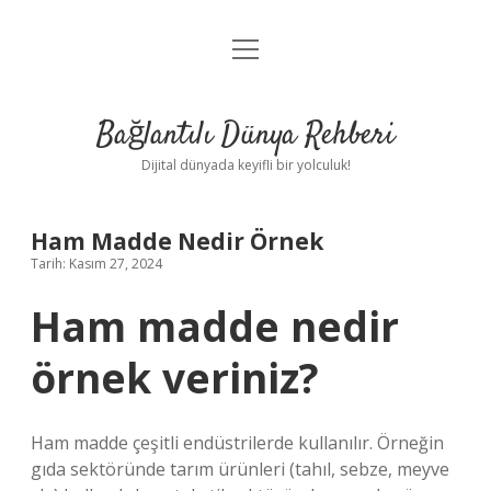
menüyü
Anasayfa
aç
Gizlilik Politikası
Bağlantılı Dünya Rehberi
Yasal Uyarı
Dijital dünyada keyifli bir yolculuk!
Hakkımızda
Ham Madde Nedir Örnek
Tarih: Kasım 27, 2024
Ham madde nedir
örnek veriniz?
Ham madde çeşitli endüstrilerde kullanılır. Örneğin
gıda sektöründe tarım ürünleri (tahıl, sebze, meyve