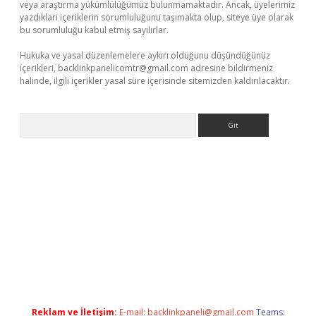
veya araştırma yükümlülüğümüz bulunmamaktadır. Ancak, üyelerimiz
yazdıkları içeriklerin sorumluluğunu taşımakta olup, siteye üye olarak
bu sorumluluğu kabul etmiş sayılırlar.
Hukuka ve yasal düzenlemelere aykırı olduğunu düşündüğünüz
içerikleri,
backlinkpanelicomtr@gmail.com
adresine bildirmeniz
halinde, ilgili içerikler yasal süre içerisinde sitemizden kaldırılacaktır.
Arama
t
deneme bonusu veren bahis siteleri
vdcasino
https://www.be
Reklam ve İletişim:
E-mail:
backlinkpaneli@gmail.com
Teams: