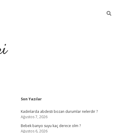
ri
Sidebar
Son Yazılar
n bahis siteleri
vdcasino
https://www.betexper.xyz/
Kadınlarda abdesti bozan durumlar nelerdir ?
Ağustos 7, 2026
Bebek banyo suyu kaç derece olm ?
Ağustos 6, 2026