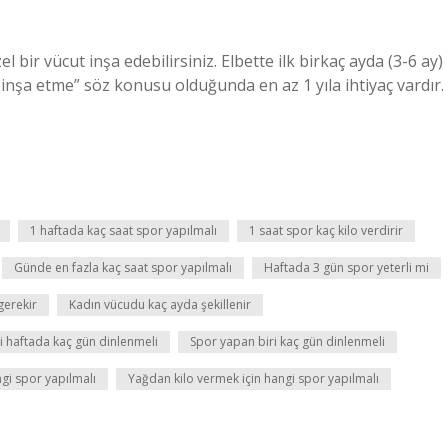
el bir vücut inşa edebilirsiniz. Elbette ilk birkaç ayda (3-6 ay)
t inşa etme” söz konusu olduğunda en az 1 yıla ihtiyaç vardır.
1 haftada kaç saat spor yapılmalı
1 saat spor kaç kilo verdirir
Günde en fazla kaç saat spor yapılmalı
Haftada 3 gün spor yeterli mi
gerekir
Kadın vücudu kaç ayda şekillenir
i haftada kaç gün dinlenmeli
Spor yapan biri kaç gün dinlenmeli
ngi spor yapılmalı
Yağdan kilo vermek için hangi spor yapılmalı