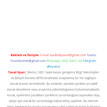
eneme bonusu veren bahis siteleri
vdcasino
https://www.bete
Reklam ve İletişim:
E-mail:
backlinkpaneli@gmail.com
Teams:
forumhizmeti@gmail.com
Whatsapp: 0262 606 0 726
Telegram:
@karabul
Yasal Uyarı:
Sitemiz, 5651 Sayılı Kanun gereğince Bilgi Teknolojileri
ve İletişim Kurumu (BTK) tarafından onaylanmış bir Yer Sağlayıcı
olarak hizmet vermektedir. Bu nedenle, sitedeki içerikleri proaktif
olarak denetleme veya araştırma yükümlülüğümüz bulunmamaktadır.
Ancak, üyelerimiz yazdıkları içeriklerin sorumluluğunu taşımakta olup,
siteye üye olarak bu sorumluluğu kabul etmiş sayılırlar. Bu internet
sitesi, herhangi bir marka, kurum veya şahıs şirketi ile hiçbir bağlantısı