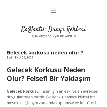
menüyü
Anasayfa
aç
Gizlilik Politikası
Bağlantılı Dünya Rehberi
Yasal Uyarı
Dijital dünyada keyifli bir yolculuk!
Hakkımızda
Gelecek korkusu neden olur ?
Tarih: Eylül 29, 2025
Gelecek Korkusu Neden
Olur? Felsefi Bir Yaklaşım
Gelecek korkusu
, insanlığın en eski ve en evrensel
duygularından biridir. Bu korku, sadece kişisel bir
mesele değil, aynı zamanda toplumsal ve kültürel bir