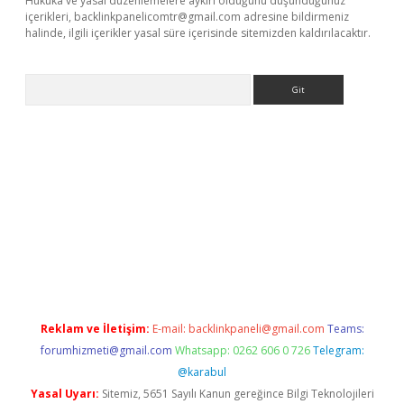
Hukuka ve yasal düzenlemelere aykırı olduğunu düşündüğünüz
içerikleri,
backlinkpanelicomtr@gmail.com
adresine bildirmeniz
halinde, ilgili içerikler yasal süre içerisinde sitemizden kaldırılacaktır.
Arama
bet
deneme bonusu veren bahis siteleri
vdcasino
https://www.
Reklam ve İletişim:
E-mail:
backlinkpaneli@gmail.com
Teams:
forumhizmeti@gmail.com
Whatsapp: 0262 606 0 726
Telegram:
@karabul
Yasal Uyarı:
Sitemiz, 5651 Sayılı Kanun gereğince Bilgi Teknolojileri