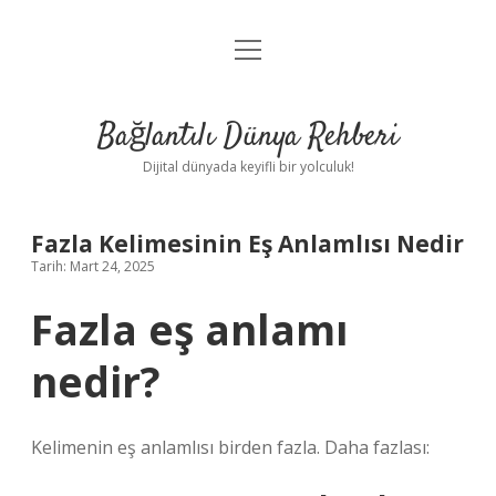
menüyü
Anasayfa
aç
Gizlilik Politikası
Bağlantılı Dünya Rehberi
Yasal Uyarı
Dijital dünyada keyifli bir yolculuk!
Hakkımızda
Fazla Kelimesinin Eş Anlamlısı Nedir
Tarih: Mart 24, 2025
Fazla eş anlamı
nedir?
Kelimenin eş anlamlısı birden fazla. Daha fazlası: