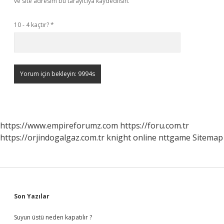
ve site adresim bu tarayıcıya kaydedilsin.
10 - 4 kaçtır?
*
https://www.empireforumz.com
https://foru.com.tr
https://orjindogalgaz.com.tr
knight online
nttgame
Sitemap
Sidebar
Son Yazılar
Suyun üstü neden kapatılır ?