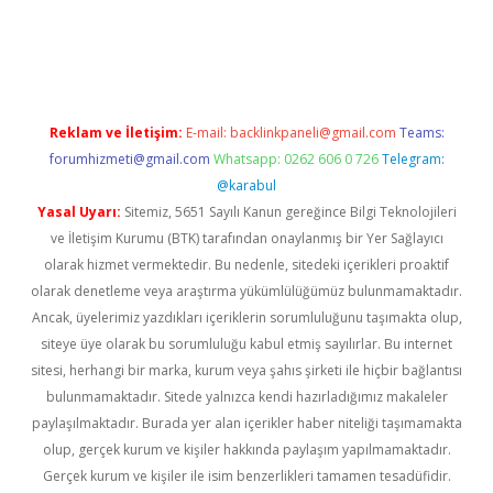
t
deneme bonusu veren bahis siteleri
vdcasino
https://www.be
Reklam ve İletişim:
E-mail:
backlinkpaneli@gmail.com
Teams:
forumhizmeti@gmail.com
Whatsapp: 0262 606 0 726
Telegram:
@karabul
Yasal Uyarı:
Sitemiz, 5651 Sayılı Kanun gereğince Bilgi Teknolojileri
ve İletişim Kurumu (BTK) tarafından onaylanmış bir Yer Sağlayıcı
olarak hizmet vermektedir. Bu nedenle, sitedeki içerikleri proaktif
olarak denetleme veya araştırma yükümlülüğümüz bulunmamaktadır.
Ancak, üyelerimiz yazdıkları içeriklerin sorumluluğunu taşımakta olup,
siteye üye olarak bu sorumluluğu kabul etmiş sayılırlar. Bu internet
sitesi, herhangi bir marka, kurum veya şahıs şirketi ile hiçbir bağlantısı
bulunmamaktadır. Sitede yalnızca kendi hazırladığımız makaleler
paylaşılmaktadır. Burada yer alan içerikler haber niteliği taşımamakta
olup, gerçek kurum ve kişiler hakkında paylaşım yapılmamaktadır.
Gerçek kurum ve kişiler ile isim benzerlikleri tamamen tesadüfidir.