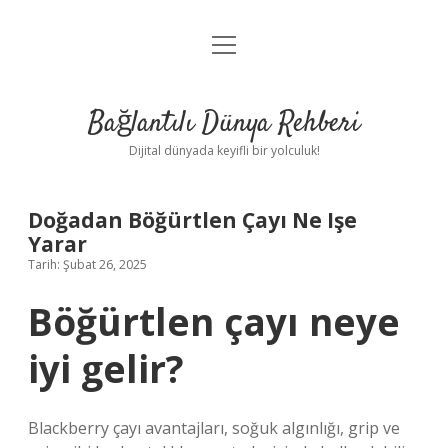
menüyü
Anasayfa
aç
Gizlilik Politikası
Bağlantılı Dünya Rehberi
Yasal Uyarı
Dijital dünyada keyifli bir yolculuk!
Hakkımızda
Doğadan Böğürtlen Çayı Ne Işe
Yarar
Tarih: Şubat 26, 2025
Böğürtlen çayı neye
iyi gelir?
Blackberry çayı avantajları, soğuk algınlığı, grip ve